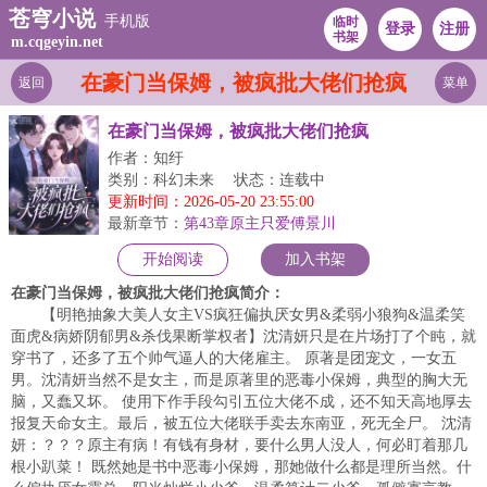
苍穹小说
手机版
临时
登录
注册
书架
m.cqgeyin.net
在豪门当保姆，被疯批大佬们抢疯
返回
菜单
在豪门当保姆，被疯批大佬们抢疯
作者：知纡
类别：科幻未来
状态：连载中
更新时间：2026-05-20 23:55:00
最新章节：
第43章原主只爱傅景川
开始阅读
加入书架
在豪门当保姆，被疯批大佬们抢疯简介：
【明艳抽象大美人女主VS疯狂偏执厌女男&柔弱小狼狗&温柔笑
面虎&病娇阴郁男&杀伐果断掌权者】沈清妍只是在片场打了个盹，就
穿书了，还多了五个帅气逼人的大佬雇主。 原著是团宠文，一女五
男。沈清妍当然不是女主，而是原著里的恶毒小保姆，典型的胸大无
脑，又蠢又坏。 使用下作手段勾引五位大佬不成，还不知天高地厚去
报复天命女主。最后，被五位大佬联手卖去东南亚，死无全尸。 沈清
妍：？？？原主有病！有钱有身材，要什么男人没人，何必盯着那几
根小趴菜！ 既然她是书中恶毒小保姆，那她做什么都是理所当然。什