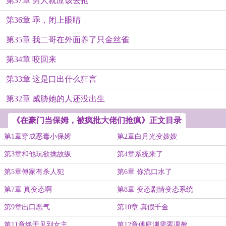
第37章 男人就应该去抢
第36章 乖，闭上眼睛
第35章 我二哥在外面养了只金丝雀
第34章 咬回来
第33章 这是口出什么狂言
第32章 威胁她的人还没出生
《在豪门当保姆，被疯批大佬们抢疯》正文目录
第1章穿成恶毒小保姆
第2章白月光变嫂嫂
第3章和他玩欲擒故纵
第4章系统来了
第5章傅家有杀人犯
第6章 你流口水了
第7章 真变态啊
第8章 变态剧情变态系统
第9章出口恶气
第10章 真假千金
第11章终于见到女主
第12章傅庭渊需要调教