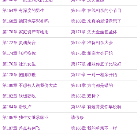
第164章 有深度的男生
第165章 在线相亲的小节目
第168章 德国也要彩礼吗
第169章 来真的就没意思了
第170章 家庭资产有啥用
第171章 先天金丝雀圣体
第172章 灵魂契合
第173章 准备相亲大会
第174章 张哲换你
第175章 相亲大会开始
第176章 社恐女生
第177章 姐妹你底子比较好
第178章 抱团取暖
第179章 一对一相亲开始
第180章 不想被人说我傍大款
第181章 方向都是错的
第182章 软饭硬吃
第183章 双标？
第184章 滑铁卢
第185章 有这背景你早说啊
第186章 独生女继承家业
请假条
第187章 差点被创飞
第188章 我的单亲不一样