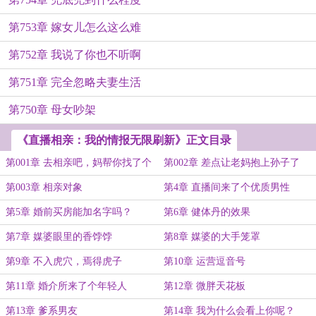
第753章 嫁女儿怎么这么难
第752章 我说了你也不听啊
第751章 完全忽略夫妻生活
第750章 母女吵架
《直播相亲：我的情报无限刷新》正文目录
第001章 去相亲吧，妈帮你找了个
第002章 差点让老妈抱上孙子了
富婆
第003章 相亲对象
第4章 直播间来了个优质男性
第5章 婚前买房能加名字吗？
第6章 健体丹的效果
第7章 媒婆眼里的香饽饽
第8章 媒婆的大手笼罩
第9章 不入虎穴，焉得虎子
第10章 运营逗音号
第11章 婚介所来了个年轻人
第12章 微胖天花板
第13章 爹系男友
第14章 我为什么会看上你呢？