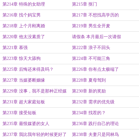
第214章 特殊的女助理
第215章 抠门
第216章 找个妈宝男
第217章 不想找高学历的
第218章 上个月刚离婚
第219章 男生全开麦
第220章 他太没素质了
请假条 本月最后一次请假
第221章 慕强
第222章 浪子不回头
第223章 惊天大舔狗
第224章 不可能三角
第225章 后悔还来得及吗？
第226章 你有点太极端了
第227章 当媒婆断姻缘
第228章 夏母驾到
第229章 没事，我不是那种正经媒
第230章 新的奖励
婆
第231章 超大家庭短板
第232章 需求的优先级
第233章 接受短板
第234章 找茬的？
第235章 最恨媒婆的女人
第236章 践行自己的理论
第237章 我比我年轻的时候更好了
第238章 夫妻只是同林鸟