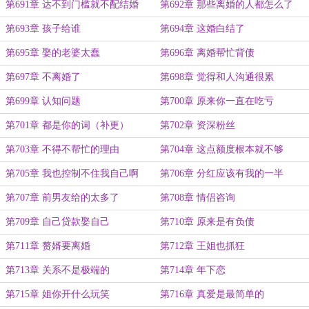
第691章 达不到门槛就不配结婚
第692章 那些离婚的人都怎么了
第693章 孩子给谁
第694章 这婚白结了
第695章 娶的老婆太蠢
第696章 离婚帮忙背债
第697章 不离婚了
第698章 觉得和人沟通很累
第699章 认知问题
第700章 原来你一直在吃亏
第701章 都是你的词（补更）
第702章 资深粉丝
第703章 不得不帮忙的理由
第704章 这点额度根本就不够
第705章 我也控制不住我自己啊
第706章 分红应该有我的一半
第707章 前男友给的太多了
第708章 情侣咨询
第709章 自己贷款娶自己
第710章 原来是有负债
第711章 赘婿要离婚
第712章 王姐也抓狂
第713章 关系不是极端的
第714章 年下恋
第715章 姐你开什么玩笑
第716章 真爱是最简单的