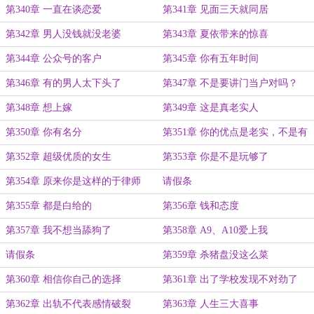
第340章 一直在谈恋爱
第341章 见面三天就同居
第342章 男人没钱就没老婆
第343章 夏依带来的惊喜
第344章 公众号的客户
第345章 你有五年时间
第346章 有的男人太下头了
第347章 不是要讲门当户对吗？
第348章 想上嫁
第349章 这是真老实人
第350章 你有名分
第351章 你的优点是老实，不是有
钱
第352章 超级优质的女生
第353章 你是不是玩够了
第354章 原来你是这样的于律师
请假条
第355章 都是白给的
第356章 钱和态度
第357章 我不想当舔狗了
第358章 A9、A10爱上我
请假条
第359章 杀猪盘没这么菜
第360章 相信你自己的选择
第361章 出了学校发现不对劲了
第362章 出轨不代表感情破裂
第363章 人生三大喜事