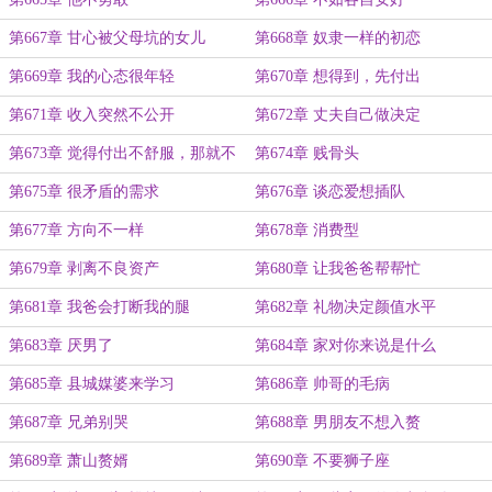
第667章 甘心被父母坑的女儿
第668章 奴隶一样的初恋
第669章 我的心态很年轻
第670章 想得到，先付出
第671章 收入突然不公开
第672章 丈夫自己做决定
第673章 觉得付出不舒服，那就不
第674章 贱骨头
要付出
第675章 很矛盾的需求
第676章 谈恋爱想插队
第677章 方向不一样
第678章 消费型
第679章 剥离不良资产
第680章 让我爸爸帮帮忙
第681章 我爸会打断我的腿
第682章 礼物决定颜值水平
第683章 厌男了
第684章 家对你来说是什么
第685章 县城媒婆来学习
第686章 帅哥的毛病
第687章 兄弟别哭
第688章 男朋友不想入赘
第689章 萧山赘婿
第690章 不要狮子座