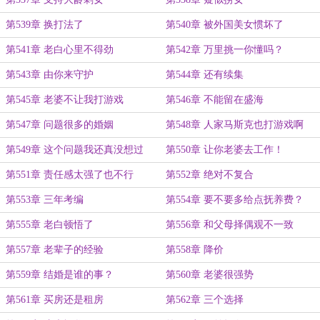
第539章 换打法了
第540章 被外国美女惯坏了
第541章 老白心里不得劲
第542章 万里挑一你懂吗？
第543章 由你来守护
第544章 还有续集
第545章 老婆不让我打游戏
第546章 不能留在盛海
第547章 问题很多的婚姻
第548章 人家马斯克也打游戏啊
第549章 这个问题我还真没想过
第550章 让你老婆去工作！
第551章 责任感太强了也不行
第552章 绝对不复合
第553章 三年考编
第554章 要不要多给点抚养费？
第555章 老白顿悟了
第556章 和父母择偶观不一致
第557章 老辈子的经验
第558章 降价
第559章 结婚是谁的事？
第560章 老婆很强势
第561章 买房还是租房
第562章 三个选择