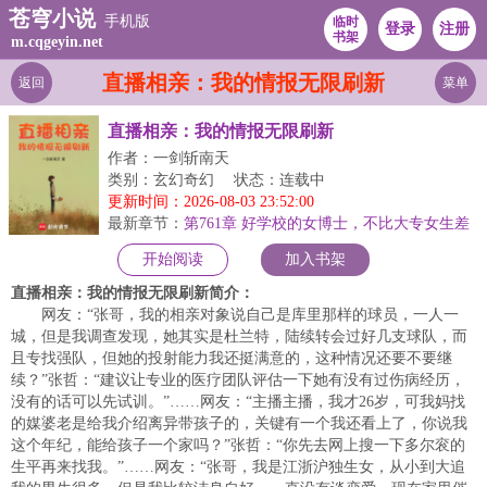
苍穹小说
手机版
临时
登录
注册
书架
m.cqgeyin.net
直播相亲：我的情报无限刷新
返回
菜单
直播相亲：我的情报无限刷新
作者：一剑斩南天
类别：玄幻奇幻
状态：连载中
更新时间：2026-08-03 23:52:00
最新章节：
第761章 好学校的女博士，不比大专女生差
开始阅读
加入书架
直播相亲：我的情报无限刷新简介：
网友：“张哥，我的相亲对象说自己是库里那样的球员，一人一
城，但是我调查发现，她其实是杜兰特，陆续转会过好几支球队，而
且专找强队，但她的投射能力我还挺满意的，这种情况还要不要继
续？”张哲：“建议让专业的医疗团队评估一下她有没有过伤病经历，
没有的话可以先试训。”……网友：“主播主播，我才26岁，可我妈找
的媒婆老是给我介绍离异带孩子的，关键有一个我还看上了，你说我
这个年纪，能给孩子一个家吗？”张哲：“你先去网上搜一下多尔衮的
生平再来找我。”……网友：“张哥，我是江浙沪独生女，从小到大追