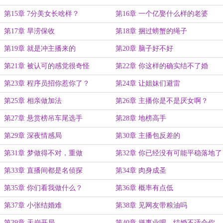
第15章 7分美女长啥样？
第16章 一个亿娶什么样的老婆
第17章 旱涝保收
第18章 捆过螃蟹的绳子
第19章 就是冲主播来的
第20章 脑子好不好
第21章 被认可的感觉很奇怪
第22章 你这样的确实结不了婚
第23章 程序员招你惹你了？
第24章 让姐妹们避雷
第25章 相亲做加法
第26章 主播你是不是厌女啊？
第27章 悬赏榜吊车尾选手
第28章 地榜高手
第29章 深夜情感局
第30章 主播包反差的
第31章 梦做得不对，重做
第32章 你已经没有可能平稳落地了
第33章 直播间都是名侦探
第34章 肉身成圣
第35章 你们看我做什么？
第36章 概率有点低
第37章 小张结婚难
第38章 见网友带粮油吗
第39章 天崩开局
第40章 拼事业吧，结婚不适合你