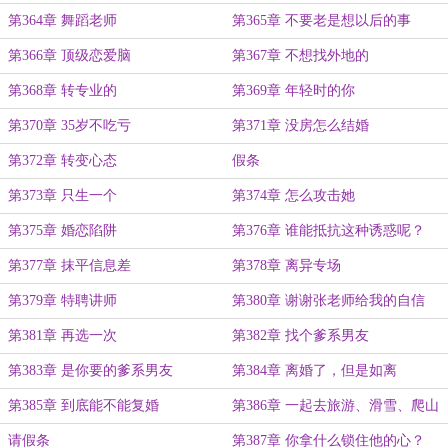
第364章 舞蹈老师
第365章 不要老是想以后的事
第366章 顶级恋爱脑
第367章 不想找外地的
第368章 转专业的
第369章 年轻时的你
第370章 35岁不吃亏
第371章 没房怎么结婚
第372章 转变心态
假条
第373章 只生一个
第374章 怎么攻击她
第375章 婚恋陷阱
第376章 谁能抵抗这种诱惑呢？
第377章 抹平信息差
第378章 离异专场
第379章 特聘讲师
第380章 谢谢张老师给我的自信
第381章 再选一次
第382章 找个爹系男友
第383章 是你要的爹系男友
第384章 离婚了，但是如离
第385章 到底能不能复婚
第386章 一起去旅游、滑雪、爬山
请假条
第387章 你拿什么锁住他的心？