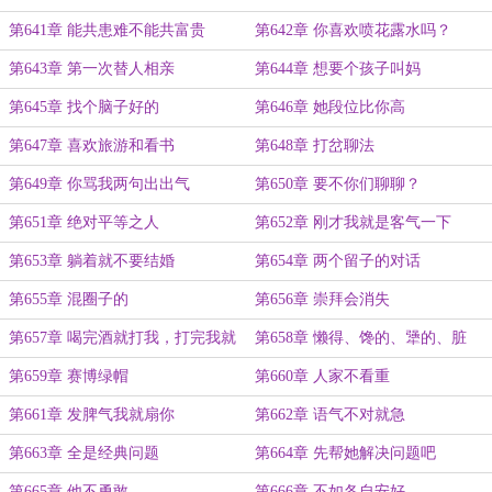
第641章 能共患难不能共富贵
第642章 你喜欢喷花露水吗？
第643章 第一次替人相亲
第644章 想要个孩子叫妈
第645章 找个脑子好的
第646章 她段位比你高
第647章 喜欢旅游和看书
第648章 打岔聊法
第649章 你骂我两句出出气
第650章 要不你们聊聊？
第651章 绝对平等之人
第652章 刚才我就是客气一下
第653章 躺着就不要结婚
第654章 两个留子的对话
第655章 混圈子的
第656章 崇拜会消失
第657章 喝完酒就打我，打完我就
第658章 懒得、馋的、犟的、脏
道歉
的，都不要
第659章 赛博绿帽
第660章 人家不看重
第661章 发脾气我就扇你
第662章 语气不对就急
第663章 全是经典问题
第664章 先帮她解决问题吧
第665章 他不勇敢
第666章 不如各自安好