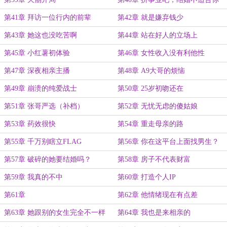
第41章 拜访一位行内的前辈
第42章 就是嫌弃钱少
第43章 她这也没吃苦啊
第44章 站在好人的立场上
第45章 小红薯初体验
第46章 女性收入没有利他性
第47章 深夜相亲主播
第48章 A9大哥的烦恼
第49章 崩溃的纯爱战士
第50章 25岁初吻还在
第51章 张哥严选（补档）
第52章 无忧无虑的傻姑娘
第53章 药效很快
第54章 重走母亲的路
第55章 千万别瞎立FLAG
第56章 你在这平台上面找男生？
第57章 破碎的她要结婚吗？
第58章 房子不代表财富
第59章 我真的不中
第60章 打造个人IP
第61章
第62章 他情绪现在有点差
第63章 她跟别的女生完全不一样
第64章 我也是来相亲的