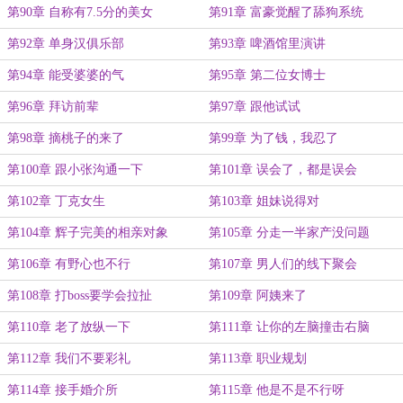
第90章 自称有7.5分的美女
第91章 富豪觉醒了舔狗系统
第92章 单身汉俱乐部
第93章 啤酒馆里演讲
第94章 能受婆婆的气
第95章 第二位女博士
第96章 拜访前辈
第97章 跟他试试
第98章 摘桃子的来了
第99章 为了钱，我忍了
第100章 跟小张沟通一下
第101章 误会了，都是误会
第102章 丁克女生
第103章 姐妹说得对
第104章 辉子完美的相亲对象
第105章 分走一半家产没问题
第106章 有野心也不行
第107章 男人们的线下聚会
第108章 打boss要学会拉扯
第109章 阿姨来了
第110章 老了放纵一下
第111章 让你的左脑撞击右脑
第112章 我们不要彩礼
第113章 职业规划
第114章 接手婚介所
第115章 他是不是不行呀