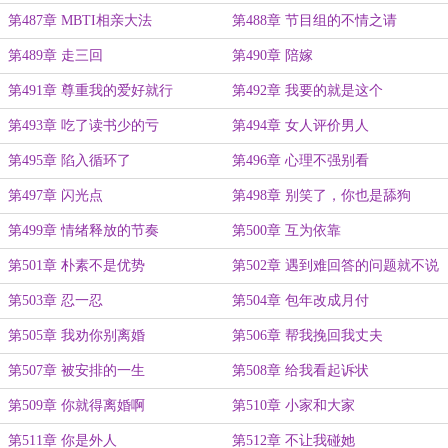
第487章 MBTI相亲大法
第488章 节目组的不情之请
第489章 走三回
第490章 陪嫁
第491章 尊重我的爱好就行
第492章 我要的就是这个
第493章 吃了读书少的亏
第494章 女人评价男人
第495章 陷入循环了
第496章 心理不强别看
第497章 闪光点
第498章 别笑了，你也是舔狗
第499章 情绪释放的节奏
第500章 互为依靠
第501章 朴素不是优势
第502章 遇到难回答的问题就不说
话了
第503章 忍一忍
第504章 包年改成月付
第505章 我劝你别离婚
第506章 帮我挽回我丈夫
第507章 被安排的一生
第508章 给我看起诉状
第509章 你就得离婚啊
第510章 小家和大家
第511章 你是外人
第512章 不让我碰她