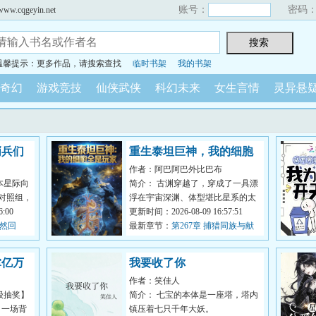
账号：
密码
cqgeyin.net
温馨提示：更多作品，请搜索查找
临时书架
我的书架
奇幻
游戏竞技
仙侠武侠
科幻未来
女生言情
灵异悬
哨兵们
重生泰坦巨神，我的细胞
作者：阿巴阿巴外比巴布
全是玩家
本星际向
简介： 古渊穿越了，穿成了一具漂
对照组，
浮在宇宙深渊、体型堪比星系的太
觉...
:00
古泰坦。
更新时间：2026-08-09 16:57:51
忽然回
最新章节：
第267章 捕猎同族与献
兵疏导
...
祭
掌亿万
我要收了你
作者：笑佳人
级抽奖】
简介： 七宝的本体是一座塔，塔内
】一场背
镇压着七只千年大妖。