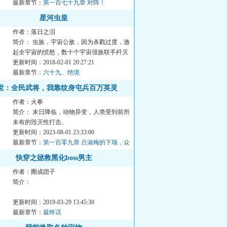
最新章节：
第一百七十九章 对阵！
星河虫皇
作者：落日之泪
简介： 虫族，宇宙公敌，因为杀戮过度，激
起全宇宙的愤怒，数十个宇宙强族联手歼灭
虫族，这场史称...
更新时间：2018-02-01 20:27:21
最新章节：
六十九、绝境
世：全民武将，我靠纹身屯兵百万英灵
作者：火拳
简介： 末日降临，动物异变，人类受到前所
未有的毁灭性打击。
更新时间：2023-08-01 23:33:00
有人觉...
最新章节：
第一百零九章 吕淑梅的下场，众
人的震惊
快穿之拯救黑化boss男主
作者：圈成团子
简介：
更新时间：2019-03-29 13:45:30
最新章节：
最终话