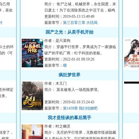
自己用
简介： 丧尸之城，机械世界，永生国度，末
事，喜欢
日废土！为了在清除系统之中活下去，杨鸣
被迫穿梭在不同...
更新时间：2019-05-13 15:49:49
村
最新章节：
第三百零三章 大结局
国产之光：从卖手机开始
作者：是只菜狗
斗士的环
简介： 穿越平行世界，罗离成为了一家濒临
唱的《可
破产的手机厂商：钉子科技的老板。
更新时间：2022-01-01 09:19:26
...
最新章节：
嗯
疯狂梦世界
作者：木又门
意外绑定
简介： 莫名被卷入一场危险梦境。
任务。
从梦中醒来，却已身处另一个世界。...
更新时间：2019-02-16 15:24:43
最新章节：
第1459章 我们结婚吧
我才是怪谈的幕后黑手
作者：时之幽灵
就变了，
简介： 无尽的平行世界，无数都市怪谈隐藏
，残害，
在人类社会之下，它们暗地里影响着世界的