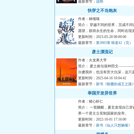
最新章节：
说明
快穿之不当炮灰
作者：林喵喵
简介： 穿越不同的世界，完成不同
愿望，获得永生的生命，同时在现
收获属于自己的...
更新时间：2023-05-28 08:00:00
最新章节：
第3905章 啃老42（完）
废土漂流记
作者：火龙果大亨
简介： 废土捡垃圾种田文————
尔虞我诈，也没有苦大仇深，这只
工人穿遇到废土...
更新时间：2025-04-16 10:04:42
最新章节：
新书《骷髅的成王之路
举国开发异世界
作者：猪心虾仁
简介： 一觉睡醒，夏玄发现自己穿
界一个君主立宪制国家的皇帝。
更新时间：2022-10-01 17:16:00
...
最新章节：
新书《仙人只想躺着》