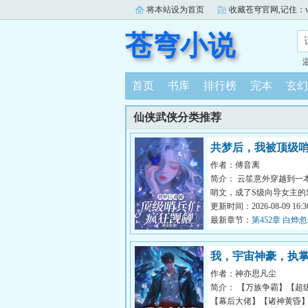
将本站设为首页
收藏苍穹官网,记住：www.
苍穹小说
首页
书库
排行榜
完本
玄幻
仙侠武侠分类推荐
共梦后，我被顶级
作者：傅音离
疯狂觊觎
简介： 云笙意外穿越到一
哨文，成了S级向导女主的
不但是流落在外的真千金，还
更新时间：2026-08-09 16:36
最新章节：
第452章 白烨
来，要云笙帮忙给别的哨
我，宇宙神豪，执
作者：神亦思凡尘
星域！
简介： 【万族争霸】【超
【幕后大佬】【诸神黄昏