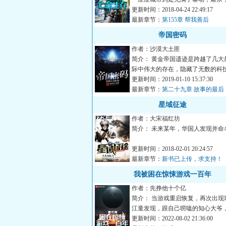
导致了交通瘫痪...
更新时间：2018-04-24 22:49:17
最新章节：
第155章 帮我善后
帝国密码
作者：沙漠大土匪
简介： 黄金帝国遗迹是跨越了几大
际中伟大的存在，隐藏了无数的科
藏着其消失的秘...
更新时间：2019-01-10 15:37:30
最新章节：
第二十九章 故事的最后
星域征途
作者：大宋福红坊
简介： 未来某年，华国人发现并命
“盘古星域”，星际大移民浪潮...
更新时间：2018-02-01 20:24:57
最新章节：
新书已上传，求支持！
我被困在惊悚游戏一百年
作者：先挣他十个亿
简介： 当游戏重启恢复，再次出现
江童发现，跟自己唠嗑的知心大爷
家怎么如此害怕...
更新时间：2022-08-02 21:36:00