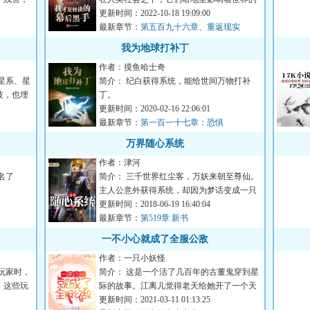
走向，人类的命...
更新时间：2022-10-18 19:09:00
最新章节：
第五百九十六章、重返现实
我为地球打补丁
作者：摸鱼哈士奇
星系、星
简介： 纪白获得系统，能给世间万物打补
技，也埋
丁。
更新时间：2020-02-16 22:06:01
学习太累了？
最新章节：
第一百一十七章：恐惧
...
万界随心系统
作者：津河
名了
简介： 三千世界红尘客，万妖来朝至尊仙。
主人公意外获得系统，却因为梦话变成一只
妖，但是主人公...
更新时间：2018-06-19 16:40:04
最新章节：
第519章 新书
一不小心就成了全服公敌
作者：一只小妖怪
玩家时，
简介： 这是一个活了几百年的古董鬼穿到星
，这些玩
际的故事。江离儿觉得老天给她开了一个天
大的玩笑，她当...
更新时间：2021-03-11 01:13:25