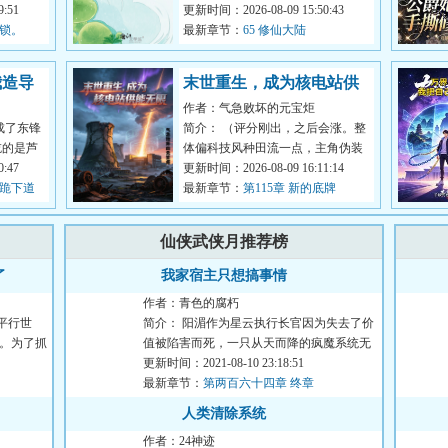
:51
更新时间：2026-08-09 15:50:43
封锁。
意外穿到现代...
最新章节：
65 修仙大陆
我造导
末世重生，成为核电站供
作者：气急败坏的元宝炬
能无限
成了东锋
简介： （评分刚出，之后会涨。整
吃的是芦
体偏科技风种田流一点，主角伪装
漏风的
:47
成AI进行互动，有系统。
更新时间：2026-08-09 16:11:14
你跪下道
最新章节：
第115章 新的底牌
仙侠武侠月推荐榜
了
我家宿主只想搞事情
作者：青色的腐朽
平行世
简介： 阳湄作为星云执行长官因为失去了价
员。为了抓
值被陷害而死，一只从天而降的疯魔系统无
意之间契约了她...
更新时间：2021-08-10 23:18:51
最新章节：
第两百六十四章 终章
人类清除系统
作者：24神迹