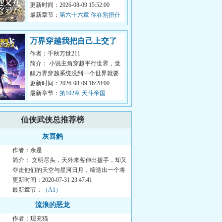
貌美。
更新时间：2026-08-09 15:52:00
最新章节：
第六十六章 你在别扭什
...
么
万界穿越我把自己上交了
作者：千秋万世211
简介： 小说主角穿越平行世界，觉
醒万界穿越系统没到一个世界就要
完成任务才能回归，主角就是一
更新时间：2026-08-09 16:28:00
宅...
最新章节：
第102章 天斗帝国
仙侠武侠总推荐榜
灰喜鹊
作者：余是
简介： 文明尽头，天外来客伸出援手，却又
夺走他们的天空与星河日月，缔造出一个将
所有地球人的尊...
更新时间：2020-07-31 23:47:41
最新章节：
（A1）
流浪的恶龙
作者：现充猫