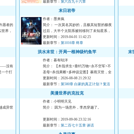
最新章节：
第六百九十六章
末日岩帝
作者：墨来疯
许愿者的
简介： 一次莫名其妙的，且极其短暂的极夜
实世界，
过后，大半个太阳系被转移到了未知星系，
残酷的末世就此...
更新时间：2019-04-01 11:42:25
最新章节：
第1016章 终章
洪水末世：开局一根神级钓鱼竿
末
作者：暮有咕洋
——没有
简介： 【木筏求生+垂钓万物+永不空军+不
是一个打
圣母+杀伐果断+多种设定图】暴雨灭世，全
球沦为汪洋...
更新时间：2026-08-08 21:29:32
》
最新章节：
第580章 白家的真正计划？复活
敖心悦
美漫世界的克拉克
作者：小明明天见
越成异世
简介： 因为一场意外，李杰穿越了。
穿越之后，李杰发现他家姓肯特，...
更新时间：2019-09-06 23:32:16
最新章节：
第二百七十五章 谈话