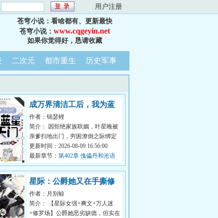
：
用户注册
苍穹小说：看啥都有、更新最快
www.cqgeyin.net
苍穹小说：
如果你觉得好，恳请收藏
疑
二次元
都市重生
历史军事
成万界清洁工后，我为蓝
作者：锦瑟鲤
星开天门
简介： 因拒绝家族联姻，叶星晚被
亲爹扫地出门，穷困潦倒之际绑定
了万界清洁工系统。
更新时间：2026-08-09 16:56:00
<...
最新章节：
第402章 傀儡丹和沧语
草结晶的碰撞
星际：公爵她又在手撕修
作者：月别鲸
罗场
简介： 【星际女强+爽文+万人迷
+修罗场】公爵她恶劣缺德，但实在