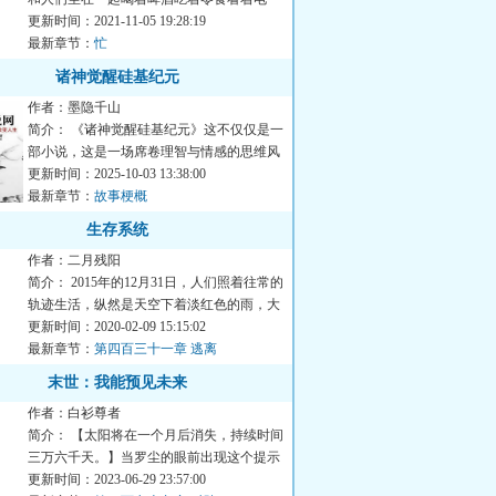
视，精灵和人们一...
更新时间：2021-11-05 19:28:19
最新章节：
忙
诸神觉醒硅基纪元
作者：墨隐千山
简介： 《诸神觉醒硅基纪元》这不仅仅是一
部小说，这是一场席卷理智与情感的思维风
暴，一次对科技...
更新时间：2025-10-03 13:38:00
最新章节：
故事梗概
生存系统
作者：二月残阳
简介： 2015年的12月31日，人们照着往常的
轨迹生活，纵然是天空下着淡红色的雨，大
家也只...
更新时间：2020-02-09 15:15:02
最新章节：
第四百三十一章 逃离
末世：我能预见未来
作者：白衫尊者
简介： 【太阳将在一个月后消失，持续时间
三万六千天。】当罗尘的眼前出现这个提示
的时候，他是懵...
更新时间：2023-06-29 23:57:00