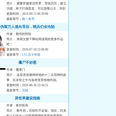
简介： 威廉穿越童话世界，苦练武艺，建立
功绩，终于打倒恶龙，可以迎娶公主，升职
加薪，当上国王...
更新时间：2023-09-13 06:59:00
最新章节：
推一本书
伪装万人迷向导后，哨兵们全沦陷
作者：勤劳的阿祖
简介： 来阅文旗下网站阅读我的更多作品
吧！
更新时间：2026-07-18 22:08:00
最新章节：
L51-五十年前
僵尸不好惹
作者：魔掌门
简介： 这是讲述僵神和他的十二位宿神的故
事，在末世之中与各种变异怪物作战。
更新时间：2020-06-30 23:34:52
最新章节：
完结
异世界建设指南
作者：夜吟听风
简介： 数年前，百姓吃不起饭。现在，巨龙
和人们坐在一起喝着啤酒吃着零食看着电