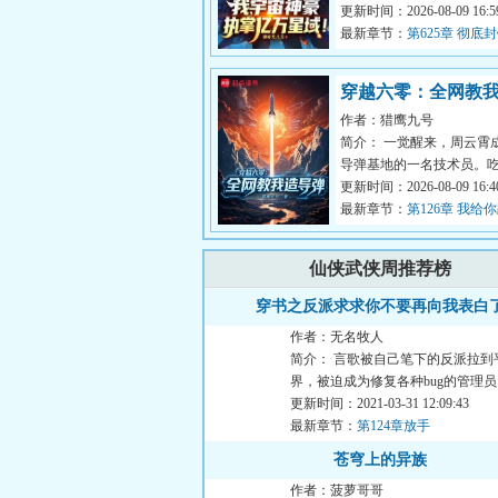
叛，令黑网大佬
更新时间：2026-08-09 16:59
最新章节：
第625章 彻底
穿越六零：全网教
作者：猎鹰九号
弹
简介： 一觉醒来，周云霄
导弹基地的一名技术员。
苇根玉米羹，住的是四面
更新时间：2026-08-09 16:40
茅...
最新章节：
第126章 我给
歉行吗
仙侠武侠周推荐榜
穿书之反派求求你不要再向我表白
作者：无名牧人
简介： 言歌被自己笔下的反派拉到
界，被迫成为修复各种bug的管理
住反派，终结...
更新时间：2021-03-31 12:09:43
最新章节：
第124章放手
苍穹上的异族
作者：菠萝哥哥