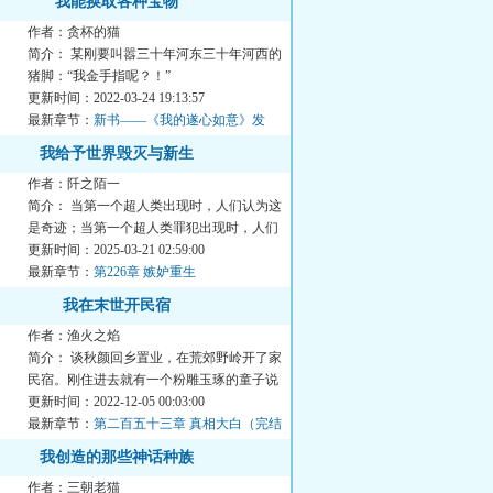
我能换取各种宝物
作者：贪杯的猫
简介： 某刚要叫嚣三十年河东三十年河西的
猪脚：“我金手指呢？！”
更新时间：2022-03-24 19:13:57
...
最新章节：
新书——《我的遂心如意》发
布！
我给予世界毁灭与新生
作者：阡之陌一
简介： 当第一个超人类出现时，人们认为这
是奇迹；当第一个超人类罪犯出现时，人们
认为这是动荡的...
更新时间：2025-03-21 02:59:00
最新章节：
第226章 嫉妒重生
我在末世开民宿
作者：渔火之焰
简介： 谈秋颜回乡置业，在荒郊野岭开了家
民宿。刚住进去就有一个粉雕玉琢的童子说
要守护她，还莫...
更新时间：2022-12-05 00:03:00
最新章节：
第二百五十三章 真相大白（完结
章）
我创造的那些神话种族
作者：三朝老猫