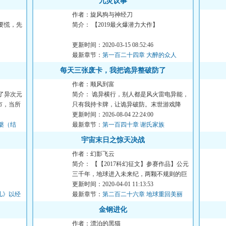
九灵议事
作者：旋风狗与神经刀
要慌，先
简介： 【2019最火爆潜力大作】
先是九个突然出现在世界各地的裂...
更新时间：2020-03-15 08:52:46
最新章节：
第一百二十四章 大醉的众人
每天三张废卡，我把诡异整破防了
作者：顺风到富
了异次元
简介： 诡异横行，别人都是风火雷电异能，
市，当所
只有我持卡牌，让诡异破防。末世游戏降
临，诡异横行。<...
更新时间：2026-08-04 22:24:00
槃（结
最新章节：
第一百四十章 谢氏家族
宇宙末日之惊天决战
作者：幻影飞云
简介： 【【2017科幻征文】参赛作品】公元
三千年，地球进入未来纪，两颗不规则的巨
型小行星同...
更新时间：2020-04-01 11:13:53
儿》以经
最新章节：
第二百二十六章 地球重回美丽
(大结局，完本)
金钢进化
作者：漂泊的黑猫