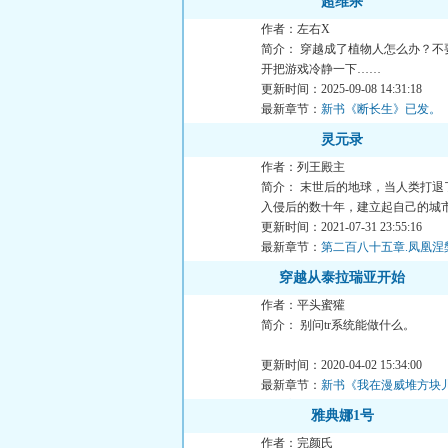
超维杀
作者：左右X
简介： 穿越成了植物人怎么办？不
开把游戏冷静一下……
更新时间：2025-09-08 14:31:18
最新章节：
新书《断长生》已发。
灵元录
作者：列王殿主
简介： 末世后的地球，当人类打退
入侵后的数十年，建立起自己的城
有人都以为和平...
更新时间：2021-07-31 23:55:16
最新章节：
第二百八十五章.凤凰涅
局）
穿越从泰拉瑞亚开始
作者：平头蜜獾
简介： 别问tr系统能做什么。
要问你想做什么？
更新时间：2020-04-02 15:34:00
最新章节：
新书《我在漫威堆方块
值得宰一刀
雅典娜1号
作者：完颜氏