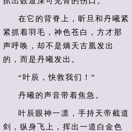
抓出数道深可见骨的伤口。
在它的背脊上，昕旦和丹曦紧
紧抓着羽毛，神色苍白，方才那
声呼唤，却不是熵天古凰发出
的，而是丹曦发出。
“叶辰，快救我们！”
丹曦的声音带着焦急。
叶辰眼神一凛，手持天帝截道
剑，纵身飞上，挥出一道白金色