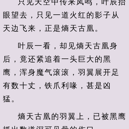
只见天空中传来凤鸣，叶辰抬
眼望去，只见一道火红的影子从
天边飞来，正是熵天古凰。
叶辰一看，却见熵天古凰身
后，竟还紧追着一头巨大的黑
鹰，浑身魔气滚滚，羽翼展开足
有数十丈，铁爪利喙，甚是凶
猛。
熵天古凰的羽翼上，已被黑鹰