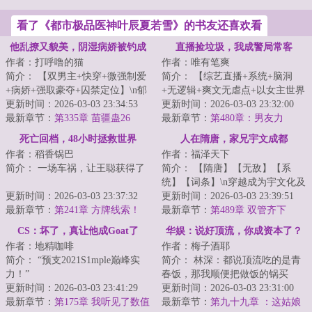
看了《都市极品医神叶辰夏若雪》的书友还喜欢看
他乱撩又貌美，阴湿病娇被钓成
直播捡垃圾，我成警局常客
作者：打呼噜的猫
作者：唯有笔爽
狗
简介： 【双男主+快穿+微强制爱
简介： 【综艺直播+系统+脑洞
+病娇+强取豪夺+囚禁定位】\n郁
+无逻辑+爽文无虐点+以女主世界
尧，胆小又爱撩，撩完又爱跑...
更新时间：2026-03-03 23:34:53
为中心】
更新时间：2026-03-03 23:32:00
最新章节：
第335章 苗疆蛊26
最新章节：
第480章：男友力
...
死亡回档，48小时拯救世界
人在隋唐，家兄宇文成都
作者：稻香锅巴
作者：福泽天下
简介： 一场车祸，让王聪获得了
简介： 【隋唐】【无敌】【系
统】【词条】\n穿越成为宇文化及
“死亡回档”的能力！?\n正当他
更新时间：2026-03-03 23:37:32
第三子，宇文成都的弟弟宇文成
更新时间：2026-03-03 23:39:51
准...
最新章节：
第241章 方牌线索！
惠。...
最新章节：
第489章 双管齐下
CS：坏了，真让他成Goat了
华娱：说好顶流，你成资本了？
作者：地精咖啡
作者：梅子酒耶
简介： “预支2021S1mple巅峰实
简介： 林深：都说顶流吃的是青
力！”
春饭，那我顺便把做饭的锅买
更新时间：2026-03-03 23:41:29
了，不过分吧？
更新时间：2026-03-03 23:31:00
“条件不足，预支失...
最新章节：
第175章 我听见了数值
最新章节：
第九十九章 ：这姑娘