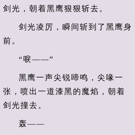
剑光，朝着黑鹰狠狠斩去。
剑光凌厉，瞬间斩到了黑鹰身
前。
“唳——”
黑鹰一声尖锐啼鸣，尖喙一
张，喷出一道漆黑的魔焰，朝着
剑光撞去。
轰——