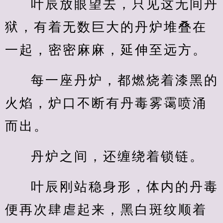
叶辰放眼望去，只见这无间丹
狱，有着无数巨大的丹炉堆叠在
一起，密密麻麻，延伸至远方。
每一座丹炉，都燃烧着漆黑的
火焰，炉口不断有丹毒雾霭喷涌
而出。
丹炉之间，还缠绕着锁链。
叶辰刚站稳身形，体内的丹毒
便再次肆虐起来，黑白斑纹顺着