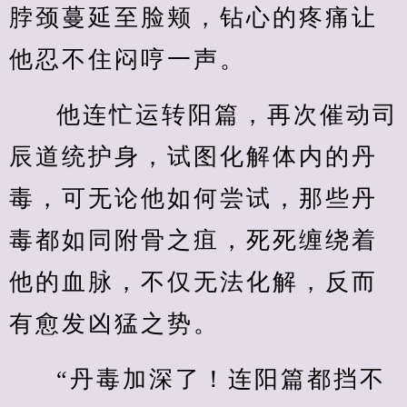
脖颈蔓延至脸颊，钻心的疼痛让
他忍不住闷哼一声。
他连忙运转阳篇，再次催动司
辰道统护身，试图化解体内的丹
毒，可无论他如何尝试，那些丹
毒都如同附骨之疽，死死缠绕着
他的血脉，不仅无法化解，反而
有愈发凶猛之势。
“丹毒加深了！连阳篇都挡不