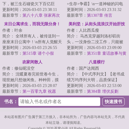
下，被三生石碰瓷欠下百亿巨
+生存+争霸】\n一道神秘的闪电
债，惨遭冥王老爹踹去人间。
更新时间：2026-03-03 23:38:11
劈中游轮，周峰在海滩上苏醒。
更新时间：2026-03-03 23:31:32
...
最新章节：
第八十八章 张家再次
<...
最新章节：
第1307章 传言
伟大~
末日公寓求生，而我无限分身！
美利坚：从街头流浪汉开始肝技
作者：叶余
作者：人比西瓜瘦
能
简介： 全球所有人，被传送到一
简介： 马杰克穿越到洛杉矶街
座座末日公寓中！\n所有人觉醒天
头，一没身份二没工作，只能被
赋，于公寓中艰难求生。
更新时间：2026-03-03 23:26:55
迫成为一名拾荒者。
更新时间：2026-03-03 23:09:00
最新章节：
第515章 请个小假
最新章节：
第351章 童话故事与黄
毛辣妹
农家闲散人
八道横行
作者：修仙呢没空
作者：国产达闻西
简介： 沈暖夏卷完前世卷今生，
简介： 【中式序列文】【老书成
现世她只想做闲鱼。种种田，摸
绩万均序列大明，品质保证】
摸鱼，不知不觉修个在世仙。
更新时间：2026-03-03 23:28:07
更新时间：2026-03-03 22:53:00
最新章节：
第一百零九章 祝愿
地有东南...
最新章节：
第384章 埋伏反剿
书名：
本站若有图片广告属于第三方接入，非本站所为，广告内容与本站无关，不代表
本站立场，请谨慎阅读。
Copyright © 2020 苍穹小说 All Rights Reserved.kk