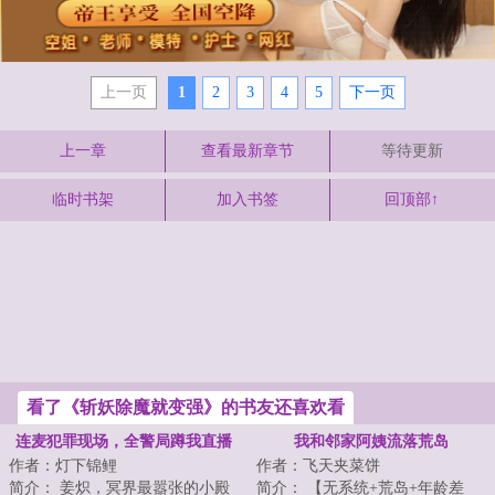
上一页
1
2
3
4
5
下一页
上一章
查看最新章节
等待更新
临时书架
加入书签
回顶部↑
看了《斩妖除魔就变强》的书友还喜欢看
连麦犯罪现场，全警局蹲我直播
我和邻家阿姨流落荒岛
作者：灯下锦鲤
作者：飞天夹菜饼
间
简介： 姜炽，冥界最嚣张的小殿
简介： 【无系统+荒岛+年龄差