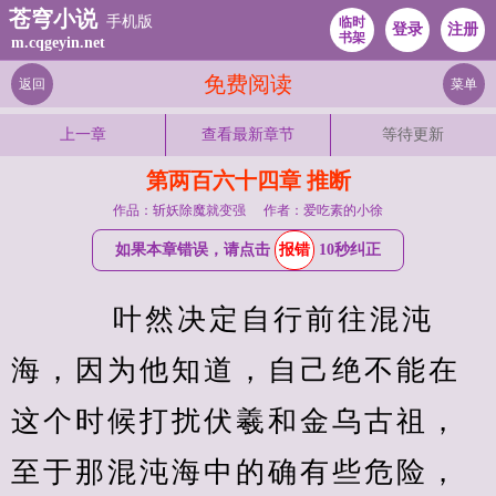
苍穹小说
手机版
临时
登录
注册
书架
m.cqgeyin.net
免费阅读
返回
菜单
上一章
查看最新章节
等待更新
第两百六十四章 推断
作品：斩妖除魔就变强
作者：爱吃素的小徐
如果本章错误，请点击
报错
10秒纠正
    叶然决定自行前往混沌
海，因为他知道，自己绝不能在
这个时候打扰伏羲和金乌古祖，
至于那混沌海中的确有些危险，