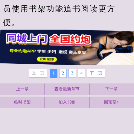
员使用书架功能追书阅读更方
便。
上一页
1
2
3
4
下一页
上一章
查看最新章节
下一章
临时书架
加入书签
回顶部↑