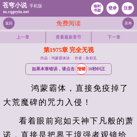
苍穹小说
手机版
临时
登录
注册
书架
m.cqgeyin.net
免费阅读
返回
菜单
上一章
查看最新章节
下一章
第1975章 完全无视
作品：鸿蒙霸体诀
作者：鱼初见
如果本章错误，请点击
报错
10秒纠正
    鸿蒙霸体，直接免疫掉了
大荒魔碑的咒力入侵！
看着眼前宛如天神下凡般的萧
诺，直接是把界王境强者观镜给