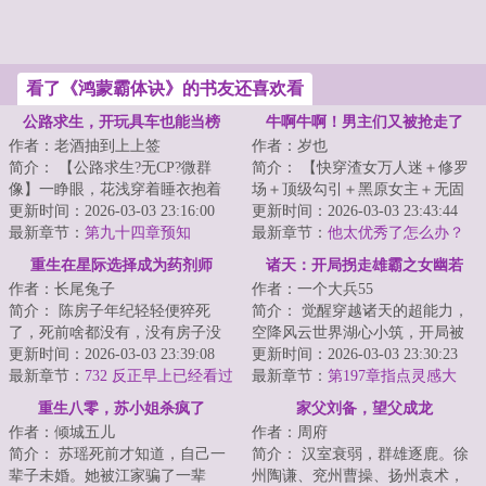
看了《鸿蒙霸体诀》的书友还喜欢看
公路求生，开玩具车也能当榜
牛啊牛啊！男主们又被抢走了
作者：老酒抽到上上签
作者：岁也
一？
简介： 【公路求生?无CP?微群
简介： 【快穿渣女万人迷＋修罗
像】一睁眼，花浅穿着睡衣抱着
场＋顶级勾引＋黑原女主＋无固
猫，被丢进了公路求生游戏。
更新时间：2026-03-03 23:16:00
定cp】\n桑雪是一个坏女人，死
更新时间：2026-03-03 23:43:44
最新章节：
第九十四章预知
后...
最新章节：
他太优秀了怎么办？
13
重生在星际选择成为药剂师
诸天：开局拐走雄霸之女幽若
作者：长尾兔子
作者：一个大兵55
简介： 陈房子年纪轻轻便猝死
简介： 觉醒穿越诸天的超能力，
了，死前啥都没有，没有房子没
空降风云世界湖心小筑，开局被
有存款没有恋人，浑身散发着满
更新时间：2026-03-03 23:39:08
幽若用剑指着脖子。
更新时间：2026-03-03 23:30:23
满的社畜...
最新章节：
732 反正早上已经看过
最新章节：
第197章指点灵感大
了，再洗洗也无所谓了
王，得《黑水诀》
重生八零，苏小姐杀疯了
家父刘备，望父成龙
作者：倾城五儿
作者：周府
简介： 苏瑶死前才知道，自己一
简介： 汉室衰弱，群雄逐鹿。徐
辈子未婚。她被江家骗了一辈
州陶谦、兖州曹操、扬州袁术，