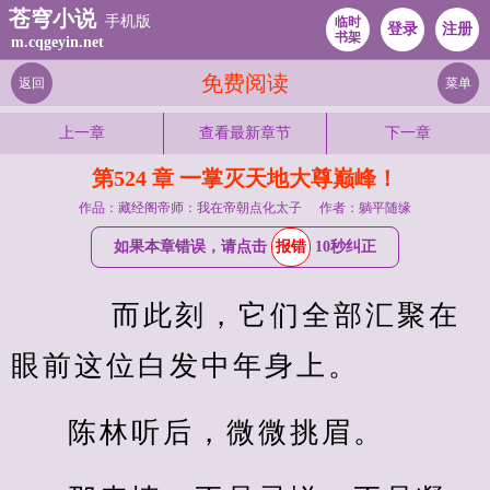
苍穹小说
手机版
临时
登录
注册
书架
m.cqgeyin.net
免费阅读
返回
菜单
上一章
查看最新章节
下一章
第524 章 一掌灭天地大尊巅峰！
作品：藏经阁帝师：我在帝朝点化太子
作者：躺平随缘
如果本章错误，请点击
报错
10秒纠正
    而此刻，它们全部汇聚在
眼前这位白发中年身上。
陈林听后，微微挑眉。