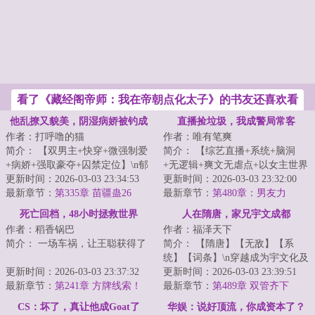
看了《藏经阁帝师：我在帝朝点化太子》的书友还喜欢看
他乱撩又貌美，阴湿病娇被钓成
直播捡垃圾，我成警局常客
作者：打呼噜的猫
作者：唯有笔爽
狗
简介： 【双男主+快穿+微强制爱
简介： 【综艺直播+系统+脑洞
+病娇+强取豪夺+囚禁定位】\n郁
+无逻辑+爽文无虐点+以女主世界
尧，胆小又爱撩，撩完又爱跑...
更新时间：2026-03-03 23:34:53
为中心】
更新时间：2026-03-03 23:32:00
最新章节：
第335章 苗疆蛊26
最新章节：
第480章：男友力
...
死亡回档，48小时拯救世界
人在隋唐，家兄宇文成都
作者：稻香锅巴
作者：福泽天下
简介： 一场车祸，让王聪获得了
简介： 【隋唐】【无敌】【系
统】【词条】\n穿越成为宇文化及
“死亡回档”的能力！?\n正当他
更新时间：2026-03-03 23:37:32
第三子，宇文成都的弟弟宇文成
更新时间：2026-03-03 23:39:51
准...
最新章节：
第241章 方牌线索！
惠。...
最新章节：
第489章 双管齐下
CS：坏了，真让他成Goat了
华娱：说好顶流，你成资本了？