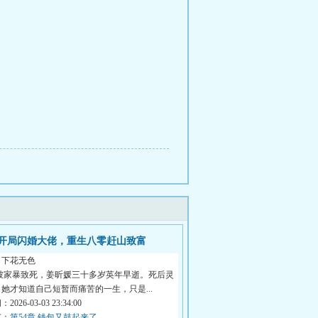
开局闪婚大佬，重生八零赶山致富
月下花无色
 被家暴致死，姜昕媛三十多岁英年早逝。死后灵
她才知道自己短暂而痛苦的一生，只是...
026-03-03 23:34:00
节：
第54章 钱包又鼓起来了