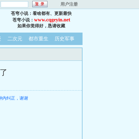
：
用户注册
苍穹小说：看啥都有、更新最快
www.cqgeyin.net
苍穹小说：
如果你觉得好，恳请收藏
疑
二次元
都市重生
历史军事
谓了
钟内纠正，谢谢