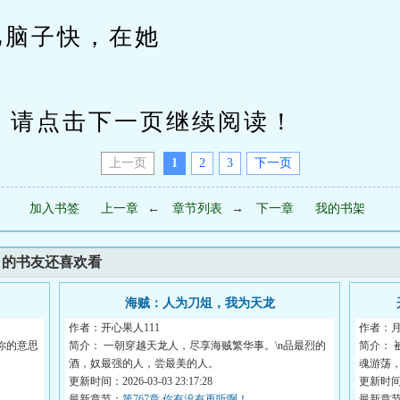
比脑子快，在她
请点击下一页继续阅读！
上一页
1
2
3
下一页
加入书签
上一章
←
章节列表
→
下一章
我的书架
》的书友还喜欢看
海贼：人为刀俎，我为天龙
作者：开心果人111
作者：
你的意思
简介： 一朝穿越天龙人，尽享海贼繁华事。\n品最烈的
简介：
酒，奴最强的人，尝最美的人。
魂游荡，
<...
更新时间：2026-03-03 23:17:28
更新时间：2
最新章节：
第767章 你有没有再听啊！
最新章