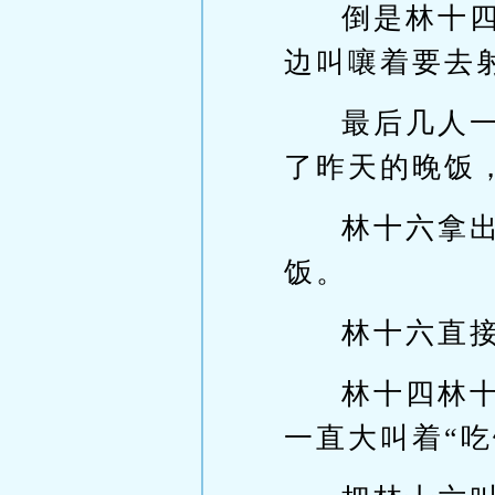
倒是林十
边叫嚷着要去
最后几人
了昨天的晚饭
林十六拿
饭。
林十六直
林十四林
一直大叫着“吃