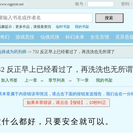
账号：
密码
cqgeyin.net
温馨提示：更多作品，请搜索查找
临时书架
我的书架
奇幻
游戏竞技
仙侠武侠
科幻未来
女生言情
灵异悬
选择成为药剂师
-> 732 反正早上已经看过了，再洗洗也无所谓了
32 反正早上已经看过了，再洗洗也无所
加入书签
上一章
←
章节列表
→
下一章
我的书架
果本章属于内容错误等情况，请点击下面的按钮发送报告，我们会在一分
么都好，只要安全就可以。