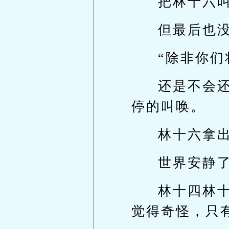
把林十六
但最后也
“除非你们
还是不会
停的叫唤。
林十六拿
世界安静
林十四林
觉得奇怪，只