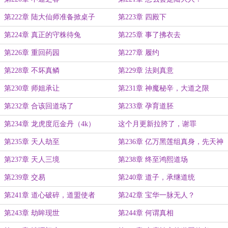
第222章 陆大仙师准备掀桌子
第223章 四殿下
第224章 真正的守株待兔
第225章 事了拂衣去
第226章 重回药园
第227章 履约
第228章 不坏真鳞
第229章 法则真意
第230章 师姐承让
第231章 神魔秘辛，大道之限
第232章 合该回道场了
第233章 孕育道胚
第234章 龙虎度厄金丹（4k）
这个月更新拉胯了，谢罪
第235章 天人劫至
第236章 亿万黑莲组真身，先天神
通九幽劫眸
第237章 天人三境
第238章 终至鸿熙道场
第239章 交易
第240章 道子，承继道统
第241章 道心破碎，道盟使者
第242章 宝华一脉无人？
第243章 劫眸现世
第244章 何谓真相