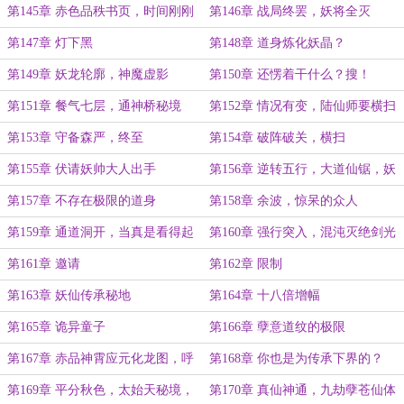
第145章 赤色品秩书页，时间刚刚
第146章 战局终罢，妖将全灭
好
第147章 灯下黑
第148章 道身炼化妖晶？
第149章 妖龙轮廓，神魔虚影
第150章 还愣着干什么？搜！
第151章 餐气七层，通神桥秘境
第152章 情况有变，陆仙师要横扫
妖城
第153章 守备森严，终至
第154章 破阵破关，横扫
第155章 伏请妖帅大人出手
第156章 逆转五行，大道仙锯，妖
帅断臂
第157章 不存在极限的道身
第158章 余波，惊呆的众人
第159章 通道洞开，当真是看得起
第160章 强行突入，混沌灭绝剑光
陆某
（4k大章）
第161章 邀请
第162章 限制
第163章 妖仙传承秘地
第164章 十八倍增幅
第165章 诡异童子
第166章 孽意道纹的极限
第167章 赤品神霄应元化龙图，呼
第168章 你也是为传承下界的？
风唤雨
第169章 平分秋色，太始天秘境，
第170章 真仙神通，九劫孽苍仙体