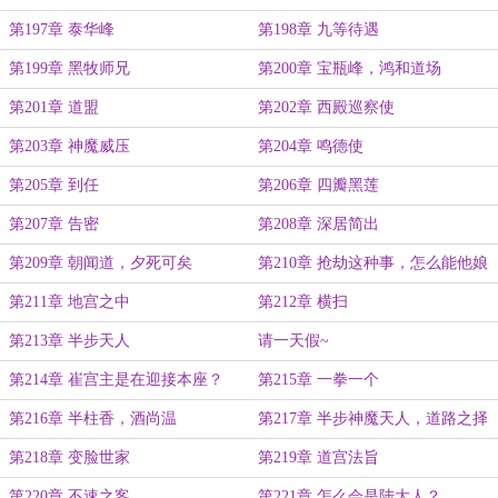
第197章 泰华峰
第198章 九等待遇
第199章 黑牧师兄
第200章 宝瓶峰，鸿和道场
第201章 道盟
第202章 西殿巡察使
第203章 神魔威压
第204章 鸣德使
第205章 到任
第206章 四瓣黑莲
第207章 告密
第208章 深居简出
第209章 朝闻道，夕死可矣
第210章 抢劫这种事，怎么能他娘
的带外人呢
第211章 地宫之中
第212章 横扫
第213章 半步天人
请一天假~
第214章 崔宫主是在迎接本座？
第215章 一拳一个
第216章 半柱香，酒尚温
第217章 半步神魔天人，道路之择
第218章 变脸世家
第219章 道宫法旨
第220章 不速之客
第221章 怎么会是陆大人？