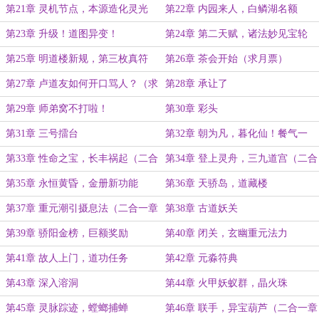
第21章 灵机节点，本源造化灵光
第22章 内园来人，白鳞湖名额
（求追读）
第23章 升级！道图异变！
第24章 第二天赋，诸法妙见宝轮
第25章 明道楼新规，第三枚真符
第26章 茶会开始（求月票）
第27章 卢道友如何开口骂人？（求
第28章 承让了
追读）
第29章 师弟窝不打啦！
第30章 彩头
第31章 三号擂台
第32章 朝为凡，暮化仙！餐气一
层！（二合一章节）
第33章 性命之宝，长丰祸起（二合
第34章 登上灵舟，三九道宫（二合
一章节）
一章节）
第35章 永恒黄昏，金册新功能
第36章 天骄岛，道藏楼
第37章 重元潮引摄息法（二合一章
第38章 古道妖关
节）
第39章 骄阳金榜，巨额奖励
第40章 闭关，玄幽重元法力
第41章 故人上门，道功任务
第42章 元淼符典
第43章 深入溶洞
第44章 火甲妖蚁群，晶火珠
第45章 灵脉踪迹，螳螂捕蝉
第46章 联手，异宝葫芦（二合一章