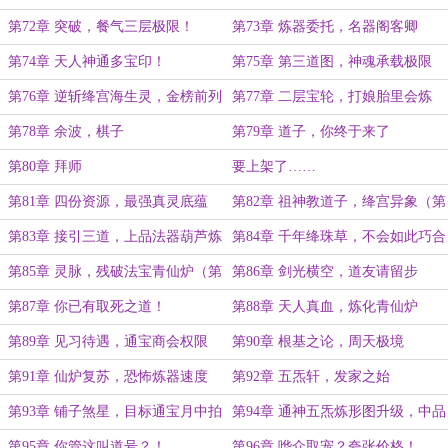
阁？
第72章 突破，餐气三层极限！
第73章 炼器委托，名器阁客卿
第74章 天人神通多宝印！
第75章 第三道图，神魂承载极限
第76章 逆斩绛宫海生灵，金榜前列
第77章 二层宝轮，打娘胎里会炼
有吾名
器！
第78章 余波，棋子
第79章 道子，你终于来了
第80章 拜师
要上架了……
第81章 四份资源，最强真灵底蕴
第82章 祖神教道子，绛宫异象（第
（第一更，求首订）
二更）
第83章 接引三道，上品法器葫芦炼
第84章 千年绛珠草，不会如此巧合
制之法（第三更）
吧？（第四更）
第85章 灵脉，残破法宝青仙炉（第
第86章 剑光横空，道友请留步
五更）
第87章 你已有取死之道！
第88章 天人真血，炼化青仙炉
第89章 见习待遇，通宝商会权限
第90章 根基之论，周天极境
第91章 仙炉复苏，恐怖炼器速度
第92章 五炁轩，发家之始
第93章 铺子煞星，目标通宝月中拍
第94章 通神五炁炼形图升级，中品
卖会
禁器
第95章 你管这叫道号？！
第96章 哗众取宠？夸张价格！