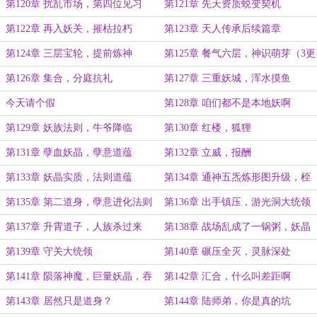
第120章 扰乱市场，第四位见习
第121章 先天资质蜕变契机
（4k）
第122章 再入妖关，摧枯拉朽
第123章 天人传承后续篇章
第124章 三层宝轮，提前炼神
第125章 餐气六层，神识萌芽（3更
8k字）
第126章 集合，分庭抗礼
第127章 三重妖城，浑水摸鱼
今天请个假
第128章 咱们都不是本地妖啊
第129章 妖族法则，牛爷降临
第130章 红楼，狐狸
第131章 孽血妖晶，孽意道蕴
第132章 立威，报酬
第133章 妖晶实质，法则道蕴
第134章 通神五炁炼形图升级，桎
梏尽散（4k章节）
第135章 第二道身，孽意进化法则
第136章 出手镇压，游光洞大统领
道蕴（4k章节）
（4k）
第137章 升霄道子，人族杀过来
第138章 战场乱成了一锅粥，妖晶
了！
储存之地，道身终出手
第139章 守关大统领
第140章 碾压全灭，灵脉深处
第141章 陨落神魔，巨量妖晶，吞
第142章 汇合，什么叫差距啊
噬灵脉
第143章 居然只是道身？
第144章 陆师弟，你是真的坑