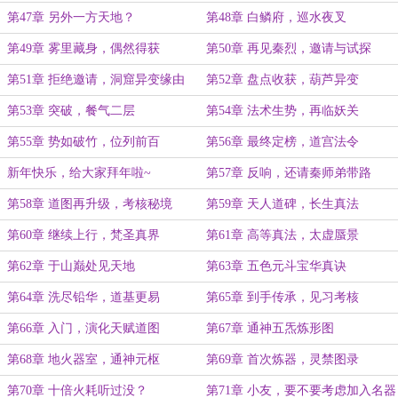
节）
第47章 另外一方天地？
第48章 白鳞府，巡水夜叉
第49章 雾里藏身，偶然得获
第50章 再见秦烈，邀请与试探
第51章 拒绝邀请，洞窟异变缘由
第52章 盘点收获，葫芦异变
第53章 突破，餐气二层
第54章 法术生势，再临妖关
第55章 势如破竹，位列前百
第56章 最终定榜，道宫法令
新年快乐，给大家拜年啦~
第57章 反响，还请秦师弟带路
第58章 道图再升级，考核秘境
第59章 天人道碑，长生真法
第60章 继续上行，梵圣真界
第61章 高等真法，太虚蜃景
第62章 于山巅处见天地
第63章 五色元斗宝华真诀
第64章 洗尽铅华，道基更易
第65章 到手传承，见习考核
第66章 入门，演化天赋道图
第67章 通神五炁炼形图
第68章 地火器室，通神元枢
第69章 首次炼器，灵禁图录
第70章 十倍火耗听过没？
第71章 小友，要不要考虑加入名器