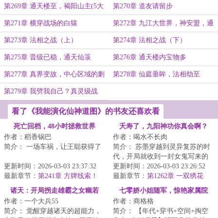
第269章 通天楼至，褐阳山主(5大
第270章 道友请留步
章)
第271章 横穿战场的白猿
第272章 九江大世界，神安盟，通
天楼现世
第273章 法相之战（上）
第274章 法相之战（下）
第275章 晋级已稳，通天仙箓
第276章 通天楼内宝物多
第277章 真界变故，中心区域的剿
第278章 仙庭垂眸，法相劫至
杀
第279章 我劈我自己？真灵级战
力！
看了《我能演化仙神道图》的书友还喜欢看
死亡回档，48小时拯救世界
夭寿了，九阳神功你真会啊？
作者：稻香锅巴
作者：喝水不长肉
简介： 一场车祸，让王聪获得了
简介： 苏墨穿越到灵异复苏的时
代，开局就收到一封女鬼写来的
“死亡回档”的能力！?\n正当他
更新时间：2026-03-03 23:37:32
情书！很意外，很感人，很要
更新时间：2026-03-03 23:26:52
准...
最新章节：
第241章 方牌线索！
命！
最新章节：
第1262章 一双绣花
鞋？你自己留着穿吧！！！
诸天：开局拐走雄霸之女幽若
七零娇小姐随军，惊艳家属院
作者：一个大兵55
作者：商格格
简介： 觉醒穿越诸天的超能力，
简介： 【年代+穿书+空间+掏空