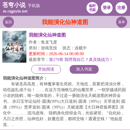
苍穹小说
手机版
临时
登录
注册
书架
m.cqgeyin.net
我能演化仙神道图
返回
菜单
我能演化仙神道图
作者：鱼龙飞度
类别：游戏竞技
状态：连载中
更新时间：2026-06-14 00:08:00
最新章节：
第279章 我劈我自己？真灵级战力！
开始阅读
加入书架
我能演化仙神道图简介：
有诸圣高高悬，有神魔掌着生死权。天地也，莫要把清浊分辨，
咱也趁乱成个仙！ ……在这方浩瀚恢弘的仙魔世界，一朝穿越成药园
小农的陆鹤，唯一能倚靠的，不过是一册能演化天赋道图的神异金
书。 赤日宝华证仙经·圆满(99%)大日道则·圆满（99%)）灾旱道则·圆
满（99%)）焚界道则·圆满（99%)）天赋道图【大日神君炼界图】演
化中…………混沌虚海。 陆鹤身化煌煌金乌，光临诸世。 “自此始，
凡日之所照，仙神也好，妖魔也罢，都得交钱！通通交钱！”他如是
道。...