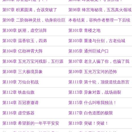
第97章 积累圆满，合该突破了
第98章 绛宫海秘境，五炁真火领域
第99章 二阶御神灵丝，动身前往巨
本卷结束，容狗作者整理一下后续
城
剧情~
第100章 妖潮，虚空法阵
第101章 青楼之地
第102章 温香软玉，四弟
第103章 重逢与分别，古老仙城
第104章 亿劫神霄大阵
第105章 通州巨城户口
第106章 五光万宝河残影，五行源
第107章 老主人骗了你，也骗了我
晶
第108章 三大极境异象
第109章 五光万宝河的恐怖
第110章 万仙台初战
第111章 第十轮，顶级道统血胜宫
第112章 铁血仙旗
第113章 异象对轰，战场崩裂
第114章 百冠赛邀请
第115章 什么叫唯我独法！
第116章 虚空炼器
第117章 白色道图的极限
第118章 希望新的一年平平安安
第119章 突破！突破！