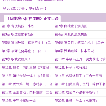
第268章 汝等，即刻离开！
《我能演化仙神道图》正文目录
第1章 青伏药园一小农
第2章 白猿童子洞演图
第3章 明道楼前有仙师
第4章 赤虬真源观想图
第5章 道图升级！真意符文！（二
第6章 窗口期，筑基之机！（二合
合一）
一）
第7章 攻守之势异也（二合一）
第8章 溧旸道城，长丰卫城
第9章 取我铁锤来！
第10章 半枚乌玉丹，实力暴涨（求
收藏）
第11章 报名，内园三院（求收藏）
第12章 种子（求收藏）
第13章 姐姐食我一锤！（求收藏）
第14章 名额终到手（二合一章节，
求追读）
第15章 餐气第一境，赤精泉（二合
第16章 仙师血裔，位列二等种子名
一章节，求收藏）
录！（二合一章节）
第17章 金册异动，肉身道纹（二合
第18章 成仙？不是有手就行！
一章节）
第19章 干完抄家这一票
第20章 斩妖，异常（求推荐）