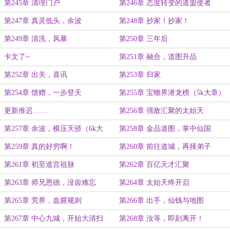
第245章 清理门户
第246章 态度转变的道盟使者
第247章 真灵低头，余波
第248章 抄家！抄家！
第249章 清洗，风暴
第250章 三年后
卡文了~
第251章 融合，道图升品
第252章 出关，喜讯
第253章 归家
第254章 馈赠，一步登天
第255章 宝蟾界潜龙榜（5k大章）
更新推迟……
第256章 强敌汇聚的太始天
第257章 余波，横压天骄（6k大
第258章 金品道图，掌中仙国
章）
第259章 真的好穷啊！
第260章 前往道城，再择弟子
第261章 初至道宫祖脉
第262章 百亿天才汇聚
第263章 师兄恩德，没齿难忘
第264章 太始天终开启
第265章 荒界，血腥规则
第266章 出手，仙钱与地图
第267章 中心九城，开始大清扫
第268章 汝等，即刻离开！