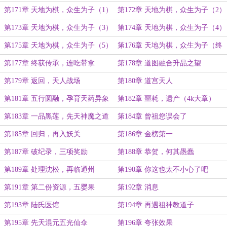
一万三千小世界（5k大章）
（4k大章）
第171章 天地为棋，众生为子（1）
第172章 天地为棋，众生为子（2）
第173章 天地为棋，众生为子（3）
第174章 天地为棋，众生为子（4）
第175章 天地为棋，众生为子（5）
第176章 天地为棋，众生为子（终
章）
第177章 终获传承，连吃带拿
第178章 道图融合升品之望
第179章 返回，天人战场
第180章 道宫天人
第181章 五行圆融，孕育天药异象
第182章 噩耗，遗产（4k大章）
第183章 一品黑莲，先天神魔之道
第184章 曾祖您误会了
（5k大章）
第185章 回归，再入妖关
第186章 金榜第一
第187章 破纪录，三项奖励
第188章 恭贺，何其愚蠢
第189章 处理沈松，再临通州
第190章 你这也太不小心了吧
第191章 第二份资源，五婴果
第192章 消息
第193章 陆氏医馆
第194章 再遇祖神教道子
第195章 先天混元五光仙伞
第196章 夸张效果