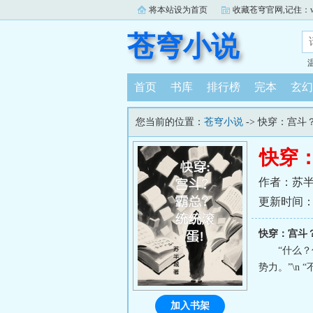
将本站设为首页
收藏苍穹官网,记住：www.
苍穹小说
首页
书库
排行榜
完本
玄幻
您当前的位置：
苍穹小说
-> 快穿：宫
快穿
作者：苏
更新时间：202
快穿：宫斗
“什么
势力。”\n
加入书架