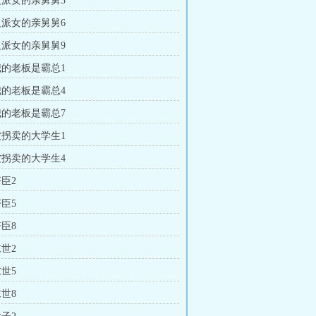
 反派女的亲舅舅3
 反派女的亲舅舅6
 反派女的亲舅舅9
 我的老板是霸总1
 我的老板是霸总4
 我的老板是霸总7
 被拐卖的大学生1
 被拐卖的大学生4
奸臣2
奸臣5
奸臣8
末世2
末世5
末世8