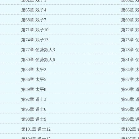
第62章 戏子1
第63章 
第65章 戏子4
第66章 
第68章 戏子7
第69章 
第71章 戏子10
第72章 
第74章 戏子13
第75章 
第77章 仗势欺人3
第78章 
第80章 仗势欺人6
第81章 
第83章 太平2
第84章 
第86章 太平5
第87章 
第89章 太平8
第90章 
第92章 道士3
第93章 
第95章 道士6
第96章 
第98章 道士9
第99章 
第101章 道士12
第102章 