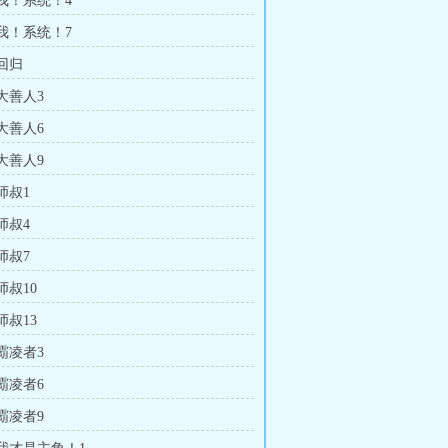
 我！系统！4
 我！系统！7
 回归
 大善人3
 大善人6
 大善人9
 师叔1
 师叔4
 师叔7
师叔10
师叔13
 霸凌者3
 霸凌者6
 霸凌者9