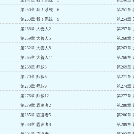
第247章 我！系统！3
第248章
第250章 我！系统！6
第251章
第253章 我！系统！9
第254章
第256章 大善人2
第257章
第259章 大善人5
第260章
第262章 大善人8
第263章
第265章 大善人11
第266章
第268章 师叔3
第269章
第270章 师叔6
第271章
第273章 师叔9
第274章 
第276章 师叔12
第277章 
第279章 霸凌者2
第280章
第285章 霸凌者5
第286章
第288章 霸凌者8
第289章