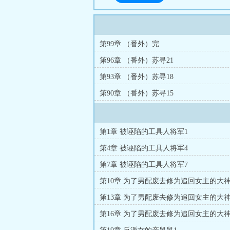
第99章 （番外）完
第96章 （番外）苏寻21
第93章 （番外）苏寻18
第90章 （番外）苏寻15
第1章 被诬陷的工具人将军1
第4章 被诬陷的工具人将军4
第7章 被诬陷的工具人将军7
第10章 为了男配废去修为追回女主的大神
第13章 为了男配废去修为追回女主的大神
第16章 为了男配废去修为追回女主的大神