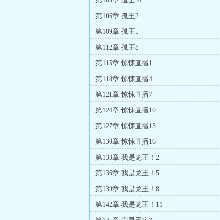
第103章 道士14
第106章 孤王2
第109章 孤王5
第112章 孤王8
第115章 惊悚直播1
第118章 惊悚直播4
第121章 惊悚直播7
第124章 惊悚直播10
第127章 惊悚直播13
第130章 惊悚直播16
第133章 我是龙王！2
第136章 我是龙王！5
第139章 我是龙王！8
第142章 我是龙王！11