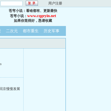
：
用户注册
苍穹小说：看啥都有、更新最快
www.cqgeyin.net
苍穹小说：
如果你觉得好，恳请收藏
疑
二次元
都市重生
历史军事
中
主回京慢慢发展