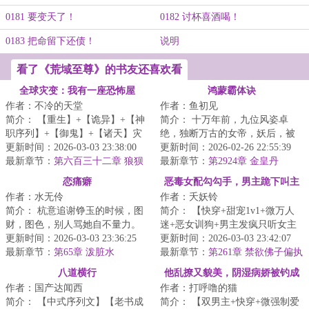
0181 要变天了！
0182 讨杯喜酒喝！
0183 把命留下还债！
说明
看了《荒域至尊》的书友还喜欢看
全球灾变：我有一座恐怖屋
鸿蒙霸体诀
作者：不冷的天堂
作者：鱼初见
简介： 【重生】+【诡异】+【神
简介： 十万年前，九位风姿卓
职序列】+【御鬼】+【诸天】灾
绝，独断万古的女帝，妖后，被
变时代百鬼夜行，山海浮屠妖魔
更新时间：2026-03-03 23:38:00
封印于鸿蒙金塔之中。
更新时间：2026-02-26 22:55:39
显...
最新章节：
第六百三十二章 狼狈
最新章节：
第2924章 金皇丹
恋痛癖
恶毒女配勾勾手，男主跪下叫主
作者：水无伶
作者：夭妖铃
人
简介： 杭意追谢铮玉的时候，图
简介： 【快穿+甜宠1v1+微万人
财，图色，别人骂她自不量力。
迷+恶女训狗+男主发疯只听女主
结果不仅真让她得逞，还扭脸把
更新时间：2026-03-03 23:36:25
话+雄竞修罗场+一见钟情HE...
更新时间：2026-03-03 23:42:07
人甩了...
最新章节：
第65章 泼脏水
最新章节：
第261章 禁欲佛子偏执
溺宠娇弱妹妹（55）
八道横行
他乱撩又貌美，阴湿病娇被钓成
作者：国产达闻西
作者：打呼噜的猫
狗
简介： 【中式序列文】【老书成
简介： 【双男主+快穿+微强制爱