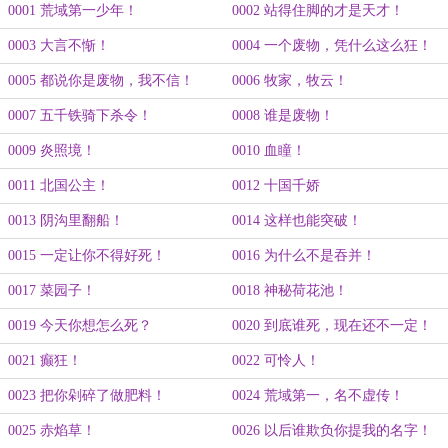
0001 荒域第一少年！
0002 站得住脚的才是天才！
0003 大言不惭！
0004 一个废物，凭什么这么狂！
0005 都说你是废物，我不信！
0006 牧家，牧云！
0007 五千铁骑下杀令！
0008 谁是废物！
0009 炎照境！
0010 血瞳！
0011 北国公主！
0012 十国千娇
0013 阴沟里翻船！
0014 这样也能突破！
0015 一定让你不得好死！
0016 为什么不是吞并！
0017 菜园子！
0018 神秘荷花池！
0019 今天你想怎么死？
0020 到底谁死，现在还不一定！
0021 癫狂！
0022 可怜人！
0023 把你剁碎了做肥料！
0024 荒域第一，名不虚传！
0025 赤焰草！
0026 以后谁欺负你提我的名字！