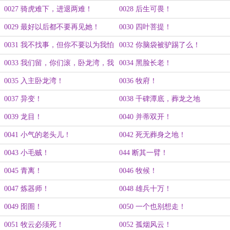
0027 骑虎难下，进退两难！
0028 后生可畏！
0029 最好以后都不要再见她！
0030 四叶菩提！
0031 我不找事，但你不要以为我怕
0032 你脑袋被驴踢了么！
事！
0033 我们留，你们滚，卧龙湾，我
0034 黑脸长老！
要了
0035 入主卧龙湾！
0036 牧府！
0037 异变！
0038 千碑潭底，葬龙之地
0039 龙目！
0040 并蒂双开！
0041 小气的老头儿！
0042 死无葬身之地！
0043 小毛贼！
044 断其一臂！
0045 青离！
0046 牧候！
0047 炼器师！
0048 雄兵十万！
0049 囹圄！
0050 一个也别想走！
0051 牧云必须死！
0052 孤烟风云！