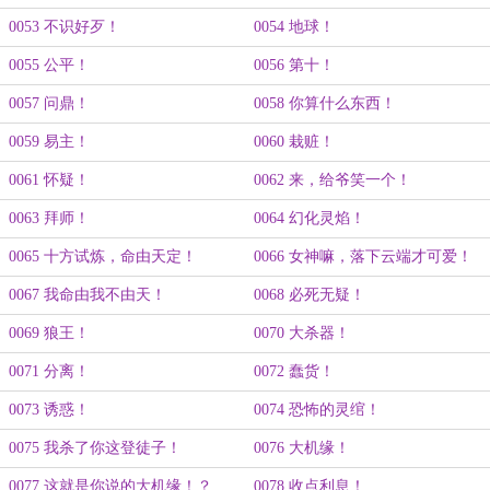
0053 不识好歹！
0054 地球！
0055 公平！
0056 第十！
0057 问鼎！
0058 你算什么东西！
0059 易主！
0060 栽赃！
0061 怀疑！
0062 来，给爷笑一个！
0063 拜师！
0064 幻化灵焰！
0065 十方试炼，命由天定！
0066 女神嘛，落下云端才可爱！
0067 我命由我不由天！
0068 必死无疑！
0069 狼王！
0070 大杀器！
0071 分离！
0072 蠢货！
0073 诱惑！
0074 恐怖的灵绾！
0075 我杀了你这登徒子！
0076 大机缘！
0077 这就是你说的大机缘！？
0078 收点利息！