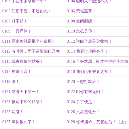
0103 不在乎多杀你一个！
0104 聪明人一般活不久！
0105 幻影千变，不过如此！
0106 荒域至尊！
0107 对不起！
0108 空间裂缝！
0109 一具尸体！
0110 怎么是你！
0111 原来你就是那个小白脸！
0112 说白了就是欠收拾！
0113 有时候，面子是要靠自己挣
0114 我看过你的身子！
的！
0115 我去你娘的姑爷！
0116 不好意思，刚才把你孙子给揍
了！
0117 炎道会亲！
0118 我们已有夫妻之实！
0119 滚！
0120 不想打就滚！
0121 防御天下第一！
0122 叫你有来无回！
0123 被踢下床的姑爷！
0124 杀了便是！
0125 勾引！
0126 六星造化丹！
0127 等你很久了！
0128 螳螂捕蝉，黄雀在后！（上）