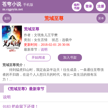
苍穹小说
手机版
临时
登录
注册
书架
m.cqgeyin.net
荒域至尊
返回
菜单
荒域至尊
作者：文氓鱼儿王宇樊
类别：女生言情
状态：连载中
更新时间：2018-02-01 20:30:06
最新章节：
说明
开始阅读
加入书架
荒域至尊简介：
待到猛虎归山时，我定血染半边天！往生成圣，一条通往至尊强
者的不归路，在这个人人想日天的时代，牧云一直生活的很有压
力！...
《荒域至尊》最新章节
说明
0183 把命留下还债！