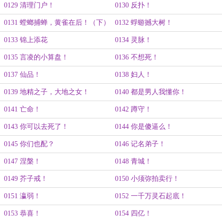
0129 清理门户！
0130 反扑！
0131 螳螂捕蝉，黄雀在后！（下）
0132 蜉蝣撼大树！
0133 锦上添花
0134 灵脉！
0135 言凌的小算盘！
0136 不想死！
0137 仙品！
0138 妇人！
0139 地精之子，大地之女！
0140 都是男人我懂你！
0141 亡命！
0142 蹲守！
0143 你可以去死了！
0144 你是傻逼么！
0145 你们也配？
0146 记名弟子！
0147 涅槃！
0148 青城！
0149 芥子戒！
0150 小须弥拍卖行！
0151 瀛弱！
0152 一千万灵石起底！
0153 恭喜！
0154 四亿！