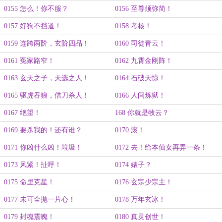
0155 怎么！你不服？
0156 至尊须弥简！
0157 好狗不挡道！
0158 考核！
0159 连跨两阶，玄阶四品！
0160 司徒青云！
0161 冤家路窄！
0162 九霄金刚阵！
0163 玄天之子，天选之人！
0164 石破天惊！
0165 驱虎吞狼，借刀杀人！
0166 人间炼狱！
0167 绝望！
168 你就是牧云？
0169 要杀我的！还有谁？
0170 滚！
0171 你凶什么凶！垃圾！
0172 去！给本仙女再弄一条！
0173 风紧！扯呼！
0174 婊子？
0175 命里克星！
0176 玄宗少宗主！
0177 未可全抛一片心！
0178 万年玄冰！
0179 封魂震魄！
0180 真灵创世！