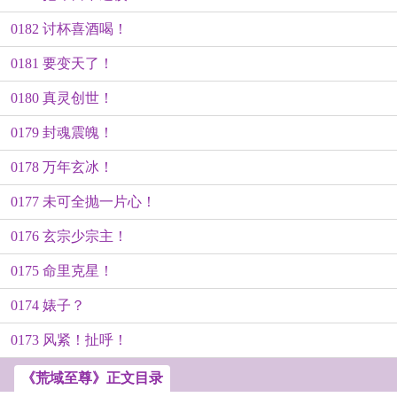
0182 讨杯喜酒喝！
0181 要变天了！
0180 真灵创世！
0179 封魂震魄！
0178 万年玄冰！
0177 未可全抛一片心！
0176 玄宗少宗主！
0175 命里克星！
0174 婊子？
0173 风紧！扯呼！
《荒域至尊》正文目录