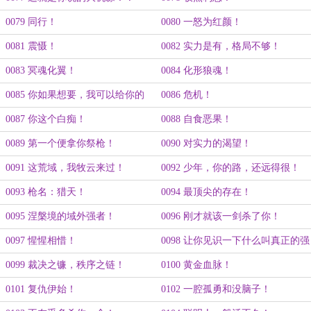
0079 同行！
0080 一怒为红颜！
0081 震慑！
0082 实力是有，格局不够！
0083 冥魂化翼！
0084 化形狼魂！
0085 你如果想要，我可以给你的
0086 危机！
0087 你这个白痴！
0088 自食恶果！
0089 第一个便拿你祭枪！
0090 对实力的渴望！
0091 这荒域，我牧云来过！
0092 少年，你的路，还远得很！
0093 枪名：猎天！
0094 最顶尖的存在！
0095 涅槃境的域外强者！
0096 刚才就该一剑杀了你！
0097 惺惺相惜！
0098 让你见识一下什么叫真正的强
者！
0099 裁决之镰，秩序之链！
0100 黄金血脉！
0101 复仇伊始！
0102 一腔孤勇和没脑子！