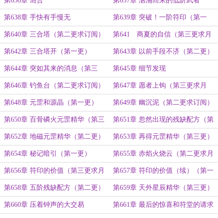
第636章 岛合
第637章 汹涌而来的低阶武者
第638章 手快有手慢无
第639章 突破！一阶符印（第一
更）
第640章 三合塔（第二更求订阅）
第641 商夏的自信（第三更求月
票）
第642章 三合塔开（第一更）
第643章 以前手段不济（第二更）
第644章 突如其来的消息（第三
第645章 细节发现
更）
第646章 钓鱼台（第二更求订阅）
第647章 愿者上钩（第三更求月
票）
第648章 元罡和源晶（第一更）
第649章 幽沉泥（第二更求订阅）
第650章 百骨磷火元罡精华（第三
第651章 忽然出现的残缺配方（第
更）
一更）
第652章 地磁元罡精华（第二更）
第653章 再得元罡精华（第三更）
第654章 秘记暗引（第一更）
第655章 赤焰火烧云（第二更求月
票）
第656章 符印的价值（第三更求月
第657章 符印的价值（续）（第一
票）
更）
第658章 五阶残缺配方（第二更）
第659章 天外星辰精华（第三更）
第660章 压着钟声的大交易
第661章 最后的惊喜和符堂的请求