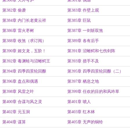
第380章 天外穹庐
第381章 偶遇
第382章 偷袭
第383章 作壁上观
第384章 内门长老黄云祥
第385章 巨鼠
第386章 雷火枣树
第387章 一剑斩双煞
第388章 收煞（求订阅）
第389章 各有后手
第390章 姬文龙，五阶！
第391章 沼蜥鳄和七伤剑阵
第392章 毒渊蛙与沼蜥鳄王
第393章 措手不及
第394章 四季四景轮回酿
第395章 四季四景轮回酿（二）
第396章 盘点和偶遇
第397章 栖息之地
第398章 风雷之叶
第399章 任欢的目的和风吟草
第400章 合谋与风之灵
第401章 唬人
第402章 元玉洞
第403章 红木林
第404章 谋算
第405章 无声的铜铃