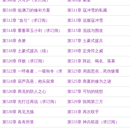
第508章 入穹庐（求订阅）
第509章 索要
第510章 临渊刀的修补方案
第511章 寇冲雪的私藏
第512章 “血引”（求订阅）
第513章 说服寇冲雪
第514章 重蓄翠玉小剑（求订阅）
第515章 混战与围攻
第516章 杀箫
第517章 土豪式援兵
第518章 土豪式援兵（续）
第519章 定身符之威
第520章 佯败（求订阅）
第521章 阵起、喝名、落幕
第522章 一呼春夏，一吸秋冬（求
第523章 局面恶劣，死伤惨重
订阅）
第524章 葫芦高悬，抱头鼠窜
第525章 商夏的修为之谜
第526章 商克的防人之心
第527章 可怕的猜想
第528章 先打过再说（求订阅）
第529章 惊闻第三方
第530章 再见尤殇
第531章 再次联手
第532章 各有所算
第533章 神兵暗器（求订阅）