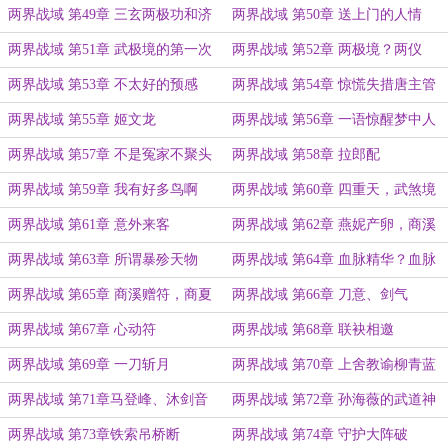
两界战域 第49章 三玄两极功和济
两界战域 第50章 送上门的人情
剑经
两界战域 第51章 武极境的第一次
两界战域 第52章 两极境？两仪
修炼
境？
两界战域 第53章 不太好的预感
两界战域 第54章 惊慌失措唐主管
两界战域 第55章 姬文龙
两界战域 第56章 一语惊醒梦中人
两界战域 第57章 不是冤家不聚头
两界战域 第58章 拉郎配
两界战域 第59章 我有好多鸟啊
两界战域 第60章 四重天，武煞境
两界战域 第61章 意外来客
两界战域 第62章 燕妮产卵，商溪
尖叫
两界战域 第63章 所谓暴殄天物
两界战域 第64章 血脉精华？血脉
宝石！
两界战域 第65章 商溪赠符，商夏
两界战域 第66章 刀意、剑气
赠刀
两界战域 第67章 心动符
两界战域 第68章 联袂相邀
两界战域 第69章 一刀斩月
两界战域 第70章 上舍教谕柳青蓝
两界战域 第71章马登峰、沐剑音
两界战域 第72章 孙海薇的武道神
通
两界战域 第73章铁索吊桥断
两界战域 第74章 守护大阵破