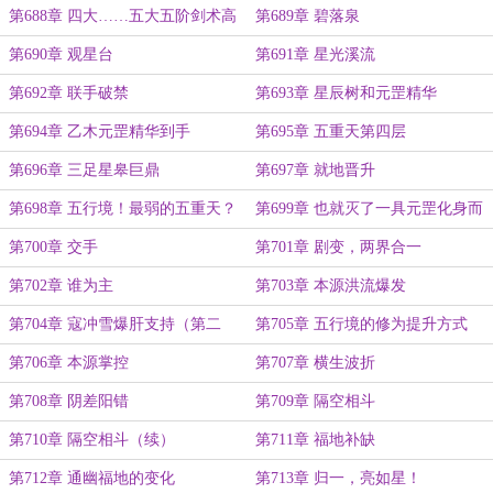
第688章 四大……五大五阶剑术高
第689章 碧落泉
手
第690章 观星台
第691章 星光溪流
第692章 联手破禁
第693章 星辰树和元罡精华
第694章 乙木元罡精华到手
第695章 五重天第四层
第696章 三足星皋巨鼎
第697章 就地晋升
第698章 五行境！最弱的五重天？
第699章 也就灭了一具元罡化身而
已
第700章 交手
第701章 剧变，两界合一
第702章 谁为主
第703章 本源洪流爆发
第704章 寇冲雪爆肝支持（第二
第705章 五行境的修为提升方式
更）
第706章 本源掌控
第707章 横生波折
第708章 阴差阳错
第709章 隔空相斗
第710章 隔空相斗（续）
第711章 福地补缺
第712章 通幽福地的变化
第713章 归一，亮如星！