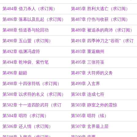
第484章 借刀杀人（求订阅）
第485章 胜利大逃亡（求订阅）
第486章 落幕以及乱起（求订阅）
第487章 疗伤与收获（求订阅）
第488章 悟道香与轮回功
第489章 被追杀的商沛（求订阅）
第490章 五山盟（求订阅）
第491章 四季神刀之“谷雨”（求订
阅）
第492章 临渊冯虚符
第493章 重返幽州
第494章 乾坤袋、紫竹笔
第495章 三张符箓
第496章 龃龉
第497章 大符师的义务
第498章 十四张符纸（求订阅）
第499章 入玄界
第500章 以求符的名义（求订阅）
第501章 连成七符
第502章 十一道四阶武符（求订
第503章 静室之外的震惊
阅）
第504章 唱符（求订阅）
第505章 唱符（续）
第506章 还人情（求订阅）
第507章 玄界最上层