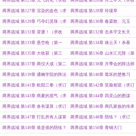
两界战域 第125章 元气转化（求收
两界战域 第126章 月上中天（求收
藏）
藏）
两界战域 第127章 渲染的血色（求
两界战域 第128章 玲珑草
收藏）
两界战域 第129章 巧夺幻灵珠（求
两界战域 第130章 春霖散、元玉
收藏）
两界战域 第131章 背袭！（求收
两界战域 第132章 击杀宇文长天
藏）
两界战域 第133章 悬空枪（第一
两界战域 第134章 诛云天！杀慕
更）
容！（第二更）
两界战域 第135章 大收获（第三
两界战域 第136章 山水汇元阵（第
更）
一更）
两界战域 第137章 两仪大成（第二
两界战域 第138章 月季会的阵法师
更）
（第三更）
两界战域 第139章 通幽学院的阵法
两界战域 第140章 蔫坏的楚教习
师
两界战域 第141章 欧阳三拳（求订
两界战域 第142章 笑脸相迎（求订
阅）
阅）
两界战域 第143章 商夏的底气（求
两界战域 第144章 四灵山的图谋
订阅）
（求订阅）
两界战域 第145章 各有谋算（求订
两界战域 第146章 商氏家族的传承
阅）
上限
两界战域 第147章 打乱所有人谋算
两界战域 第148章 陪练？（求订
的骤变
阅）
两界战域 第149章 谁是谁的陪练？
两界战域 第150章 青铜大门