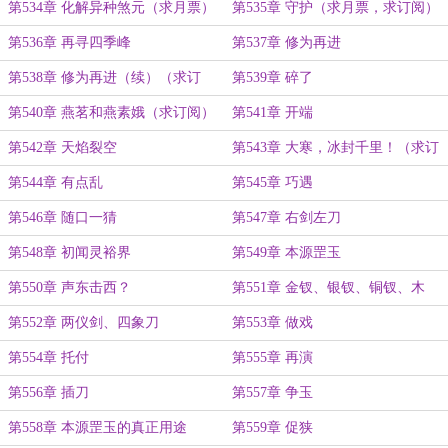
第534章 化解异种煞元（求月票）
第535章 守护（求月票，求订阅）
第536章 再寻四季峰
第537章 修为再进
第538章 修为再进（续）（求订
第539章 碎了
阅）
第540章 燕茗和燕素娥（求订阅）
第541章 开端
第542章 天焰裂空
第543章 大寒，冰封千里！（求订
阅）
第544章 有点乱
第545章 巧遇
第546章 随口一猜
第547章 右剑左刀
第548章 初闻灵裕界
第549章 本源罡玉
第550章 声东击西？
第551章 金钗、银钗、铜钗、木
钗、骨钗
第552章 两仪剑、四象刀
第553章 做戏
第554章 托付
第555章 再演
第556章 插刀
第557章 争玉
第558章 本源罡玉的真正用途
第559章 促狭