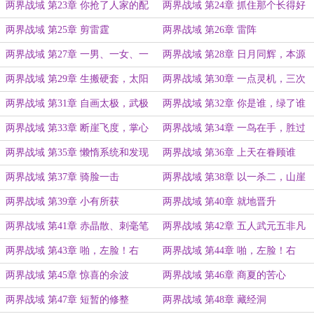
横空
虚实
两界战域 第23章 你抢了人家的配
两界战域 第24章 抓住那个长得好
偶
看的
两界战域 第25章 剪雷霆
两界战域 第26章 雷阵
两界战域 第27章 一男、一女、一
两界战域 第28章 日月同辉，本源
鸟
潮汐
两界战域 第29章 生搬硬套，太阳
两界战域 第30章 一点灵机，三次
太阴
领悟
两界战域 第31章 自画太极，武极
两界战域 第32章 你是谁，绿了谁
终成
两界战域 第33章 断崖飞度，掌心
两界战域 第34章 一鸟在手，胜过
雷浴
所有
两界战域 第35章 懒惰系统和发现
两界战域 第36章 上天在眷顾谁
踪迹
两界战域 第37章 骑脸一击
两界战域 第38章 以一杀二，山崖
崩落
两界战域 第39章 小有所获
两界战域 第40章 就地晋升
两界战域 第41章 赤晶散、刺毫笔
两界战域 第42章 五人武元五非凡
和符玉
两界战域 第43章 啪，左脸！右
两界战域 第44章 啪，左脸！右
脸，啪！
脸，啪！（续）
两界战域 第45章 惊喜的余波
两界战域 第46章 商夏的苦心
两界战域 第47章 短暂的修整
两界战域 第48章 藏经洞