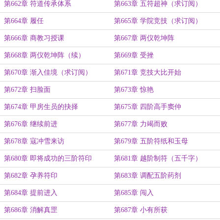
第662章 符道传承体系
第663章 五符超神（求订阅）
第664章 履任
第665章 学院竞技（求订阅）
第666章 商教习授课
第667章 两仪乾坤阵
第668章 两仪乾坤阵（续）
第669章 受挫
第670章 渐入佳境（求订阅）
第671章 竞技大比开始
第672章 扫脸面
第673章 惊艳
第674章 甲房生员的抉择
第675章 四阶高手窦仲
第676章 继续前进
第677章 力竭而败
第678章 寇冲雪来访
第679章 五阶符纸和玉母
第680章 即将成功的三阶符印
第681章 越阶制符（五千字）
第682章 孕养符印
第683章 调配五阶药剂
第684章 提前进入
第685章 闯入
第686章 消解真罡
第687章 小有所获