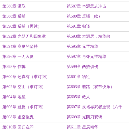
第586章 汲取
第587章 本源意志冲击
第588章 反哺
第589章 反哺（续）
第590章 反哺（再续）
第591章 撒谎
第592章 光阴刀和四象掌
第593章 本源尽，精华散
第594章 商夏的坚持
第595章 元罡精华
第596章 一刀入夏
第597章 再夺元罡精华
第598章 作弊
第599章 两败俱伤
第600章 还真有（求订阅）
第601章 牺牲
第602章 空山（求订阅）
第603章 套路（双节快乐）
第604章 地星
第605章 救人
第606章 跳反（求订阅）
第607章 灵裕界武者重现（六千
字）
第608章 虚空拖曳
第609章 光阴刀双斩
第610章 回归在即
第611章 星辰精华