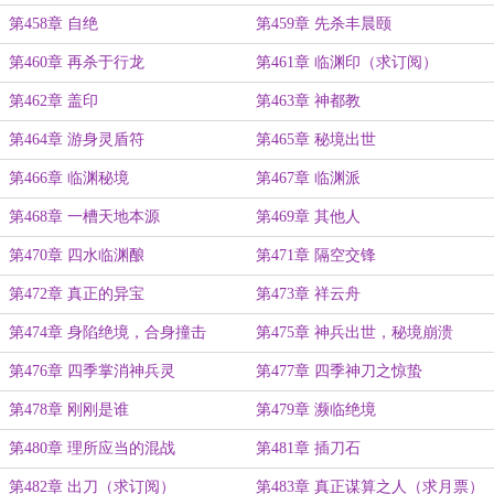
第458章 自绝
第459章 先杀丰晨颐
第460章 再杀于行龙
第461章 临渊印（求订阅）
第462章 盖印
第463章 神都教
第464章 游身灵盾符
第465章 秘境出世
第466章 临渊秘境
第467章 临渊派
第468章 一槽天地本源
第469章 其他人
第470章 四水临渊酿
第471章 隔空交锋
第472章 真正的异宝
第473章 祥云舟
第474章 身陷绝境，合身撞击
第475章 神兵出世，秘境崩溃
第476章 四季掌消神兵灵
第477章 四季神刀之惊蛰
第478章 刚刚是谁
第479章 濒临绝境
第480章 理所应当的混战
第481章 插刀石
第482章 出刀（求订阅）
第483章 真正谋算之人（求月票）