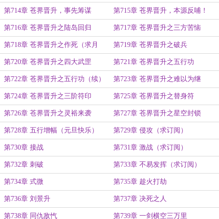
第714章 苍界晋升，事先筹谋
第715章 苍界晋升，本源反哺！
第716章 苍界晋升之陆岛回归
第717章 苍界晋升之三方苦恼
第718章 苍界晋升之作死（求月
第719章 苍界晋升之破兵
票）
第720章 苍界晋升之四大武罡
第721章 苍界晋升之五行功
第722章 苍界晋升之五行功（续）
第723章 苍界晋升之难以为继
第724章 苍界晋升之三阶符印
第725章 苍界晋升之替身符
第726章 苍界晋升之灵裕来袭
第727章 苍界晋升之星空封锁
第728章 五行增幅（元旦快乐）
第729章 侵攻（求订阅）
第730章 接战
第731章 激战（求订阅）
第732章 刺破
第733章 不易发挥（求订阅）
第734章 式微
第735章 趁火打劫
第736章 刘景升
第737章 决死之人
第738章 同仇敌忾
第739章 一剑横空三万里