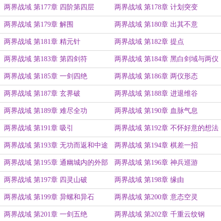
两界战域 第177章 四阶第四层
两界战域 第178章 计划突变
两界战域 第179章 解围
两界战域 第180章 出其不意
两界战域 第181章 精元针
两界战域 第182章 提点
两界战域 第183章 第四剑符
两界战域 第184章 黑白剑域与两仪
剑阵
两界战域 第185章 一剑四绝
两界战域 第186章 两仪形态
两界战域 第187章 玄界破
两界战域 第188章 进退维谷
两界战域 第189章 难尽全功
两界战域 第190章 血脉气息
两界战域 第191章 吸引
两界战域 第192章 不怀好意的想法
两界战域 第193章 无功而返和中途
两界战域 第194章 棋差一招
拦截
两界战域 第195章 通幽城内的外部
两界战域 第196章 神兵巡游
势力
两界战域 第197章 四灵山破
两界战域 第198章 缘由
两界战域 第199章 异螺和异石
两界战域 第200章 意态空灵
两界战域 第201章 一剑五绝
两界战域 第202章 千重云纹钢