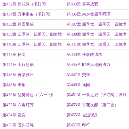
第432章 莲花煞（求订阅）
第433章 喜事成双
第434章 万事俱备（求订阅）
第435章 余夕峰四季同现
第436章 轮回酿成
第437章 四季煞、四重天、四象境
第438章 四季煞、四重天、四象境
第439章 四季煞、四重天、四象境
（二）
（三）
第440章 四季煞、四重天、四象境
第441章 四季煞、四重天、四象境
（四）
（五）
第442章 秘闻
第443章 任欢的请求
第444章 太行急讯
第445章 时来天地同协力
第446章 再临冀州
第447章 交锋
第448章 重创
第449章 逼问
第450章 乱势将起（“六一”快
第451章 一掌之威（求订阅，求月
乐！）
票）
第452章 六角灯笼
第453章 百花灵酿（第二更）
第454章 发卖
第455章 被迫现身
第456章 没头苍蝇
第457章 印符