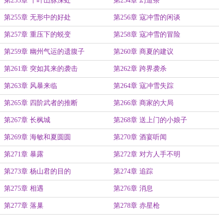
第253章 千叶山脉深处
第254章 幻道茶
第255章 无形中的好处
第256章 寇冲雪的闲谈
第257章 重压下的蜕变
第258章 寇冲雪的冒险
第259章 幽州气运的遗腹子
第260章 商夏的建议
第261章 突如其来的袭击
第262章 跨界袭杀
第263章 风暴来临
第264章 寇冲雪失踪
第265章 四阶武者的推断
第266章 商家的大局
第267章 长枫城
第268章 送上门的小娘子
第269章 海敏和夏圆圆
第270章 酒宴听闻
第271章 暴露
第272章 对方人手不明
第273章 杨山君的目的
第274章 追踪
第275章 相遇
第276章 消息
第277章 落巢
第278章 赤星枪