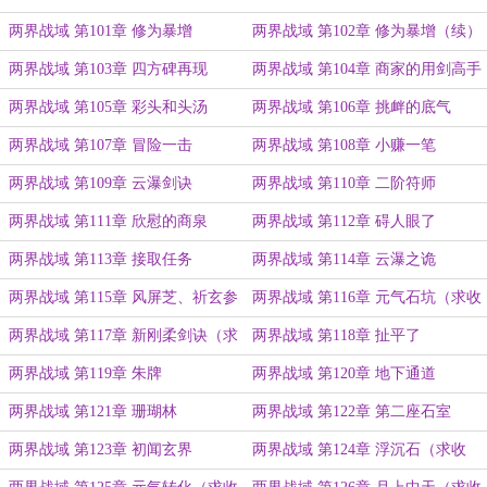
两界战域 第101章 修为暴增
两界战域 第102章 修为暴增（续）
两界战域 第103章 四方碑再现
两界战域 第104章 商家的用剑高手
两界战域 第105章 彩头和头汤
两界战域 第106章 挑衅的底气
两界战域 第107章 冒险一击
两界战域 第108章 小赚一笔
两界战域 第109章 云瀑剑诀
两界战域 第110章 二阶符师
两界战域 第111章 欣慰的商泉
两界战域 第112章 碍人眼了
两界战域 第113章 接取任务
两界战域 第114章 云瀑之诡
两界战域 第115章 风屏芝、祈玄参
两界战域 第116章 元气石坑（求收
（求收藏）
藏）
两界战域 第117章 新刚柔剑诀（求
两界战域 第118章 扯平了
收藏）
两界战域 第119章 朱牌
两界战域 第120章 地下通道
两界战域 第121章 珊瑚林
两界战域 第122章 第二座石室
两界战域 第123章 初闻玄界
两界战域 第124章 浮沉石（求收
藏）