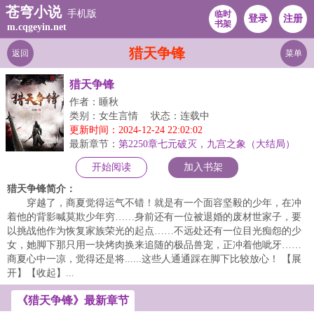
苍穹小说
手机版
临时
登录
注册
书架
m.cqgeyin.net
猎天争锋
返回
菜单
猎天争锋
作者：睡秋
类别：女生言情
状态：连载中
更新时间：2024-12-24 22:02:02
最新章节：
第2250章七元破灭，九宫之象（大结局）
开始阅读
加入书架
猎天争锋简介：
穿越了，商夏觉得运气不错！就是有一个面容坚毅的少年，在冲
着他的背影喊莫欺少年穷……身前还有一位被退婚的废材世家子，要
以挑战他作为恢复家族荣光的起点……不远处还有一位目光痴怨的少
女，她脚下那只用一块烤肉换来追随的极品兽宠，正冲着他呲牙……
商夏心中一凉，觉得还是将......这些人通通踩在脚下比较放心！ 【展
开】【收起】...
《猎天争锋》最新章节