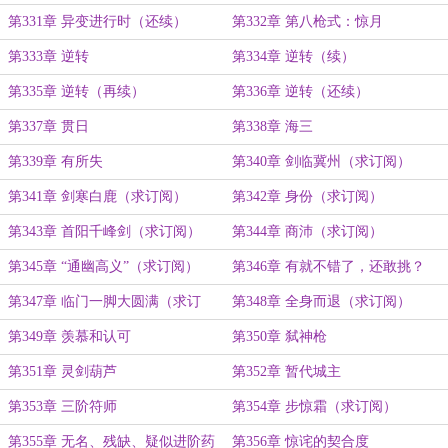
第331章 异变进行时（还续）
第332章 第八枪式：惊月
第333章 逆转
第334章 逆转（续）
第335章 逆转（再续）
第336章 逆转（还续）
第337章 贯日
第338章 海三
第339章 有所失
第340章 剑临冀州（求订阅）
第341章 剑寒白鹿（求订阅）
第342章 身份（求订阅）
第343章 首阳千峰剑（求订阅）
第344章 商沛（求订阅）
第345章 “通幽高义”（求订阅）
第346章 有就不错了，还敢挑？
第347章 临门一脚大圆满（求订
第348章 全身而退（求订阅）
阅）
第349章 羡慕和认可
第350章 弑神枪
第351章 灵剑葫芦
第352章 暂代城主
第353章 三阶符师
第354章 步惊霜（求订阅）
第355章 无名、残缺、疑似进阶药
第356章 惊诧的契合度