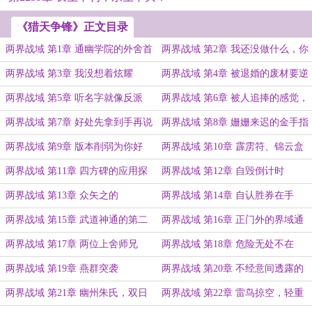
《猎天争锋》正文目录
两界战域 第1章 通幽学院的外舍首
两界战域 第2章 我还没做什么，你
席
就……
两界战域 第3章 我没想着炫耀
两界战域 第4章 被退婚的废材要逆
袭
两界战域 第5章 听名字就像反派
两界战域 第6章 被人追捧的感觉，
暗爽
两界战域 第7章 好处先拿到手再说
两界战域 第8章 姗姗来迟的金手指
两界战域 第9章 版本削弱为你好
两界战域 第10章 霹雳符、锦云盒
两界战域 第11章 四方碑的应用探
两界战域 第12章 自毁倒计时
索
两界战域 第13章 众矢之的
两界战域 第14章 自认胜券在手
两界战域 第15章 武道神通的第二
两界战域 第16章 正门外的界域通
种形态
道
两界战域 第17章 两位上舍师兄
两界战域 第18章 危险无处不在
两界战域 第19章 燕群突袭
两界战域 第20章 不经意间透露的
消息
两界战域 第21章 幽州朱氏，双日
两界战域 第22章 雷鸟掠空，轻重